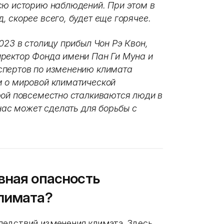
ю историю наблюдений. При этом в
, скорее всего, будет еще горячее.
2023
в столицу прибыл Чон Рэ Квон,
иректор Фонда имени Пан Ги Муна и
спертов по изменению климата
м о мировой климатической
рой повсеместно сталкиваются люди в
 нас может сделать для борьбы с
вная опасность
климата?
ледствий изменения климата. Здесь