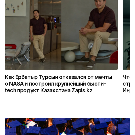
Как Ербатыр Турсын отказался от мечты
Что 
о NASA и построил крупнейший бьюти-
стро
tech продукт Казахстана Zapis.kz
Инд