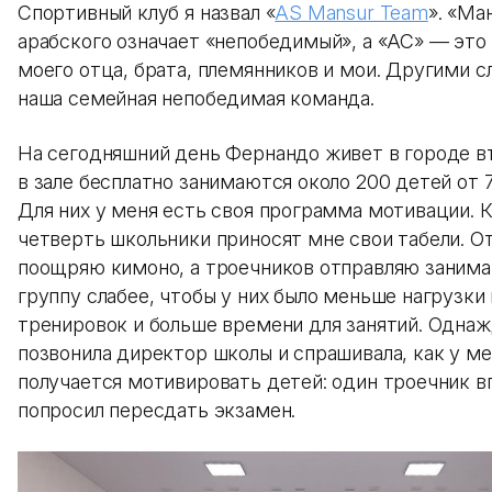
Спортивный клуб я назвал «
AS Mansur Team
». «Ма
арабского означает «непобедимый», а «АС» — это
моего отца, брата, племянников и мои. Другими с
наша семейная непобедимая команда.
На сегодняшний день Фернандо живет в городе вт
в зале бесплатно занимаются около 200 детей от 7 
Для них у меня есть своя программа мотивации.
четверть школьники приносят мне свои табели. О
поощряю кимоно, а троечников отправляю занима
группу слабее, чтобы у них было меньше нагрузки
тренировок и больше времени для занятий. Одна
позвонила директор школы и спрашивала, как у ме
получается мотивировать детей: один троечник 
попросил пересдать экзамен.