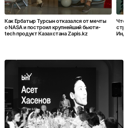
Как Ербатыр Турсын отказался от мечты
Что 
о NASA и построил крупнейший бьюти-
стро
tech продукт Казахстана Zapis.kz
Инд