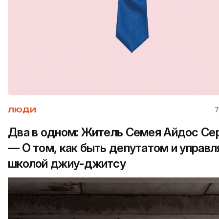
7
ЛЮДИ
Два в одном: Житель Семея Айдос Сер
— О том, как быть депутатом и управл
школой джиу-джитсу