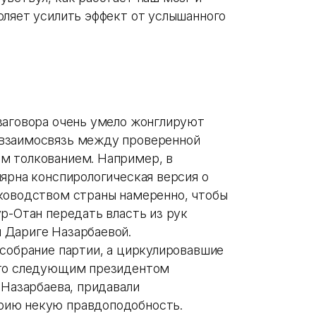
оляет усилить эффект от услышанного
заговора очень умело жонглируют
 взаимосвязь между проверенной
м толкованием. Например, в
ярна конспирологическая версия о
ководством страны намеренно, чтобы
р-Отан передать власть из рук
 Дариге Назарбаевой.
 собрание партии, а циркулировавшие
что следующим президентом
.Назарбаева, придавали
рию некую правдоподобность.