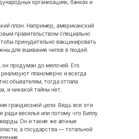
дународных организациях, банках и
зкий
план
. Например, американский
ровым правительством специально
 чтобы принудительно вакцинировать
ужны для вшивания чипов в людей.
 он продуман до мелочей. Его
 реализуют планомерно и всегда
тно обывателям, тогда отпала
а, и никакой тайны нет.
ния грандиозной
цели
. Ведь все эти
е ради веселья или потому что Биллу
иарды. Он и такие же алчные
власти, а государства — тотальной
еления.