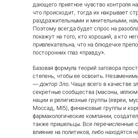
дающего приятное чувство контроля на
что происходит, тогда их накрывает ст
раздражительными и мнительными, нам
Поэтому всегда будет спрос на разобл
покажут на того, кто хороший, а кто не
привлекательна, что на блюдечке пре
посторонних глаз «правду».
Базовая формула теорий заговора прост
степень, чтобы ее освоить. Незаменим
—
доктор Зло
. Чаще всего в качестве
секретные сообщества (масоны, иллюми
нации и религиозные группы (евреи, му
Моссад, MI5), финансовые группы и ко
фармакологические компании, создатели
также пришельцы. Все перечисленные 
влияние на политиков, либо находятся н