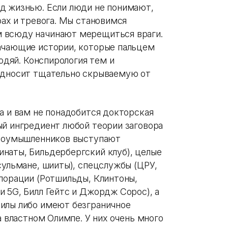
д жизнью. Если люди не понимают,
рах и тревога. Мы становимся
 всюду начинают мерещиться враги.
ачающие истории, которые пальцем
годяй. Конспирология тем и
подносит тщательно скрываемую от
а и вам не понадобится докторская
ый ингредиент любой теории заговора
 злоумышленников выступают
наты, Бильдербергский клуб), целые
сульмане, шииты), спецслужбы (ЦРУ,
рпорации (Ротшильды, Клинтоны,
 5G, Билл Гейтс и Джордж Сорос), а
силы либо имеют безграничное
а властном Олимпе. У них очень много