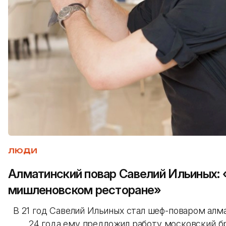
ЛЮДИ
Алматинский повар Савелий Ильиных: 
мишленовском ресторане»
В 21 год Савелий Ильиных стал шеф-поваром алм
24 года ему предложил работу московский б