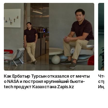
Как Ербатыр Турсын отказался от мечты
Что 
о NASA и построил крупнейший бьюти-
стро
tech продукт Казахстана Zapis.kz
Инд