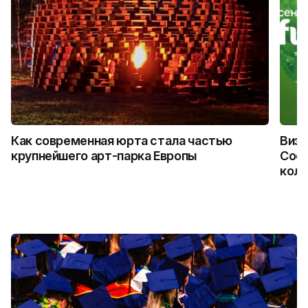
Как современная юрта стала частью
Визу
крупнейшего арт-парка Европы
Coca
колл