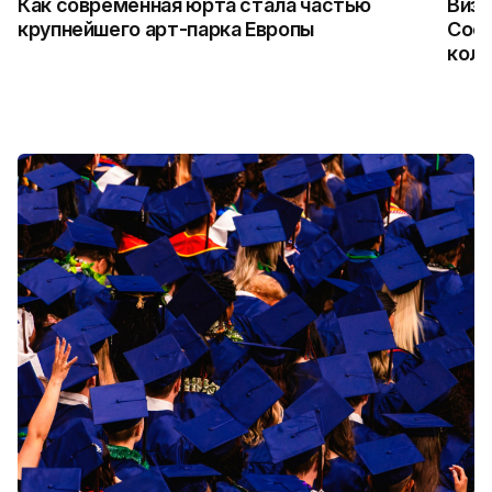
Как современная юрта стала частью
Визу
крупнейшего арт-парка Европы
Coca
колл