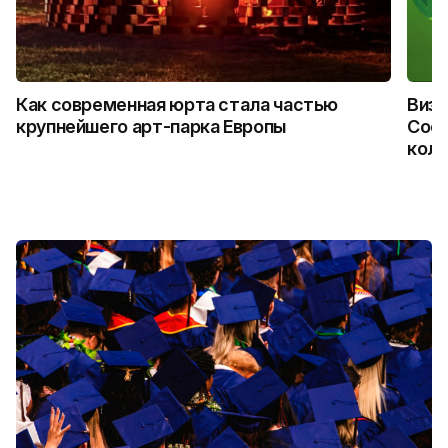
Как современная юрта стала частью
Визу
крупнейшего арт-парка Европы
Coca
колл