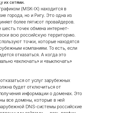
у их сетями.
трафиком (MSK-IX) находится в
е города, но и Ригу. Это одна из
иняет более пятисот провайдеров.
 шесть точек обмена интернет-
ески всю российскую территорию.
спользуют точки, которые находятся
арубежным компаниям. То есть, если
идется отказаться. А когда это
вально «включать» и «выключать»
 отказаться от услуг зарубежных
олжна будет отключиться от
получения информации о доменах. Это
аны все домены, которые в ней
 зарубежной DNS-системы российские