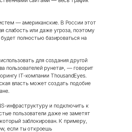
ественными сайтами — весь трафик
стем — американские. В России этот
я слабость или даже угроза, поэтому
я будет полностью базироваться на
спользовать для создания другой
ва пользователей рунета», — говорит
орингу IT-компании ThousandEyes.
ская власть может создать подобие
ане.
NS-инфраструктуру и подключить к
остые пользователи даже не заметят
 который заблокирован. К примеру,
ew, если ты откроешь