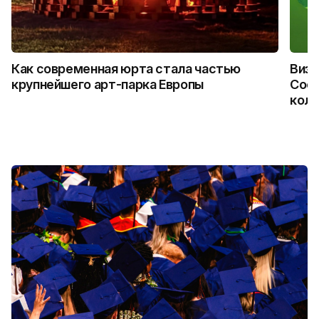
Как современная юрта стала частью
Визу
крупнейшего арт-парка Европы
Coca
колл