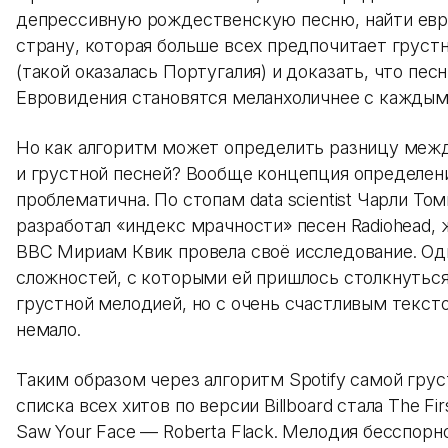
депрессивную рождественскую песню, найти ев
страну, которая больше всех предпочитает груст
(такой оказалась Португалия) и доказать, что пес
Евровидения становятся меланхоличнее с каждым
Но как алгоритм может определить разницу меж
и грустной песней? Вообще концепция определен
проблематична. По стопам data scientist Чарли То
разработал «индекс мрачности» песен Radiohead,
BBC Мириам Квик провела своё исследование. Од
сложностей, с которыми ей пришлось столкнуться,
грустной мелодией, но с очень счастливым тексто
немало.
Таким образом через алгоритм Spotify самой грус
списка всех хитов по версии Billboard стала The Fir
Saw Your Face — Roberta Flack. Мелодия бесспорн