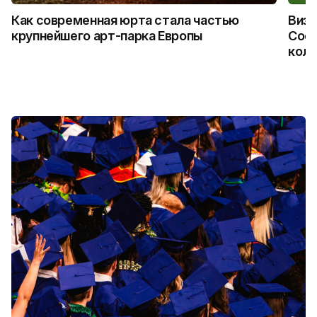
Как современная юрта стала частью
Визу
крупнейшего арт-парка Европы
Coca
колл