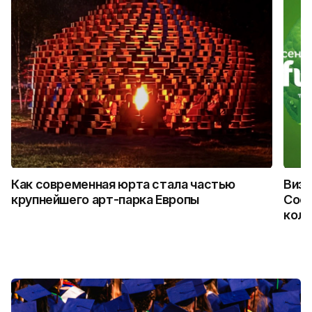
Как современная юрта стала частью
Визу
крупнейшего арт-парка Европы
Coca
колл