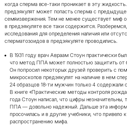
когда сперма все-таки проникает в эту жидкость.
предэякулят может попасть сперма с предыдуще
семяизвержения. Тем не менее существует миф о
в предэякуляте все таки содержится. Разберемся,
исследования для определения наличия или отсут
сперматозоидов в предэякуляте проводились.
В 1931 году врач Авраам Стоун практически был
что метод ППА может полностью защитить от 
Он попросил некоторых друзей проверить с п
микроскопов предэякулят на наличие в нем спе
24 образцов 18-ти мужчин только 4 содержали 
В книге «Практические методы контроля рожда
года Стоун написал, что цифры незначительны, 
ППА — довольно надежный. Дальше эта инфор
просочилась и в другие учебники, что привело к
распространению мифа.