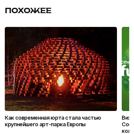
ПОХОЖЕЕ
Как современная юрта стала частью
Визу
крупнейшего арт-парка Европы
Coca
колл