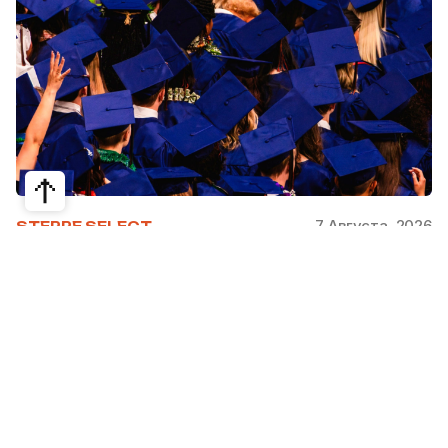
7 Августа, 2026
STEPPE SELECT
На какие специальности проще
получить грант за рубежом:
стипендии, программы и ВУЗы
Большинство студентов считают, что проще
всего получить грант за рубежом на бизнес,
менеджмент или финансы. Но именно там