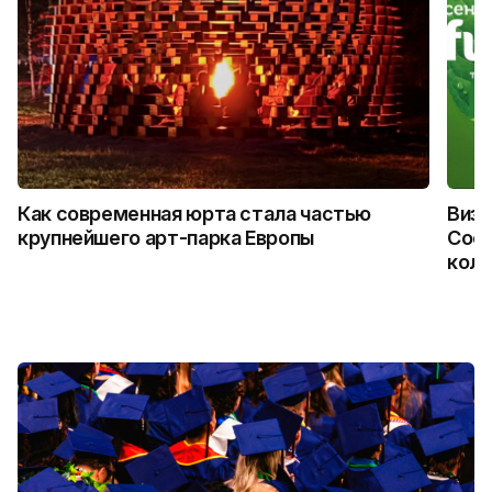
Как современная юрта стала частью
Визу
крупнейшего арт-парка Европы
Coca
колл