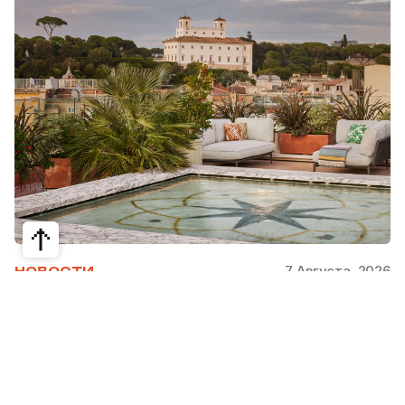
7 Августа, 2026
НОВОСТИ
Bvlgari Hotels & Resorts: флагман в
сердце Рима
Открывшийся в 2023 году Hotel Bvlgari Roma
стал девятой жемчужиной коллекции Bvlgari