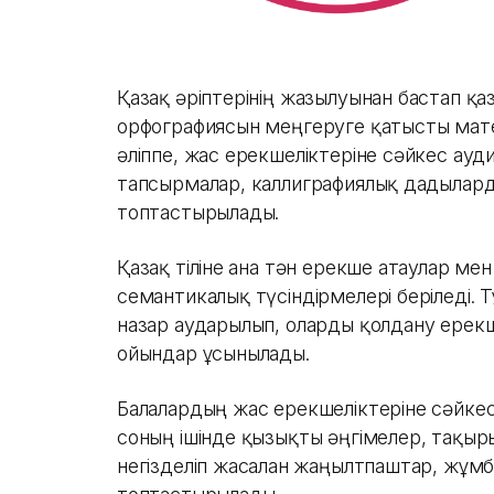
Қазақ әріптерінің жазылуынан бастап қа
орфографиясын меңгеруге қатысты мате
әліппе, жас ерекшеліктеріне сәйкес ауд
тапсырмалар, каллиграфиялық дағдылард
топтастырылады.
Қазақ тіліне ғана тән ерекше атаулар ме
семантикалық түсіндірмелері беріледі. 
назар аударылып, оларды қолдану ерекш
ойындар ұсынылады.
Балалардың жас ерекшеліктеріне сәйкес 
соның ішінде қызықты әңгімелер, тақы
негізделіп жасалған жаңылтпаштар, жұ