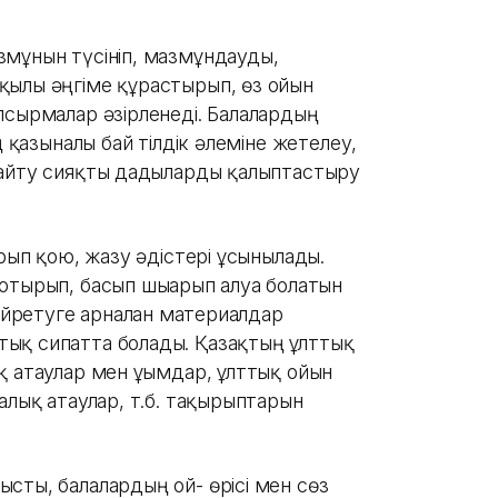
змұнын түсініп, мазмұндауды,
қылы әңгіме құрастырып, өз ойын
псырмалар әзірленеді. Балалардың
ң қазыналы бай тілдік әлеміне жетелеу,
лайту сияқты дағдыларды қалыптастыру
ырып қою, жазу әдістері ұсынылады.
отырып, басып шығарып алуға болатын
 үйретуге арналған материалдар
ық сипатта болады. Қазақтың ұлттық
қ атаулар мен ұғымдар, ұлттық ойын
алық атаулар, т.б. тақырыптарын
сты, балалардың ой- өрісі мен сөз