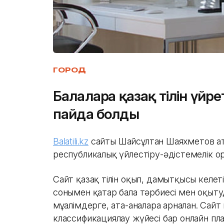
ГОРОД
Балаларға қазақ тілін үйре
пайда болды
Balatili.kz
сайты Шайсұлтан Шаяхметов ат
республикалық үйлестіру-әдістемелік о
Сайт қазақ тілін оқып, дамытқысы келет
сонымен қатар бала тәрбиесі мен оқыт
мұғалімдерге, ата-аналарға арналған. Сай
классификациялау жүйесі бар онлайн пла