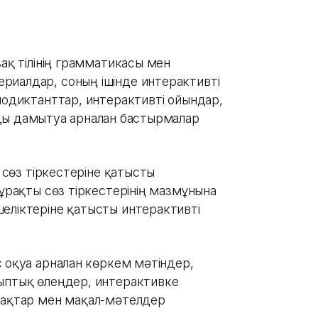
зақ тілінің грамматикасы мен
риалдар, соның ішінде интерактивті
иодиктанттар, интерактивті ойындар,
ы дамытуға арналған бастырмалар
н сөз тіркестеріне қатысты
Тұрақты сөз тіркестерінің мазмұнына
еліктеріне қатысты интерактивті
оқуға арналған көркем мәтіндер,
рыптық өлеңдер, интерактивке
мбақтар мен мақал-мәтелдер