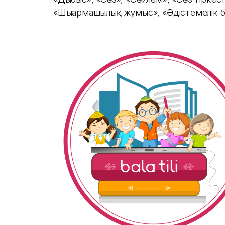
«Шығармашылық жұмыс», «Әдістемелік 