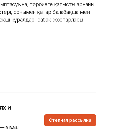
лыптасуына, тәрбиеге қатысты арнайы
тері, сонымен қатар балабақша мен
екші құралдар, сабақ жоспарлары
ях и
Степная рассылка
 — в ваш