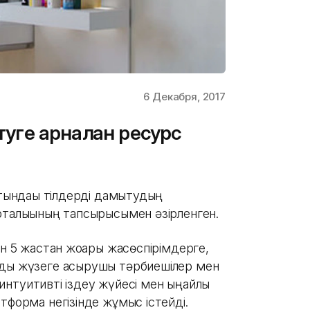
6 Декабря, 2017
туге арналған ресурс
ындағы тілдерді дамытудың
рталығының тапсырысымен әзірленген.
ін 5 жастан жоғары жасөспірімдерге,
уды жүзеге асырушы тәрбиешілер мен
т интуитивті іздеу жүйесі мен ыңғайлы
тформа негізінде жұмыс істейді.