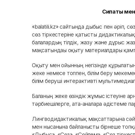
Сипаты ме
«balatili.kz» сайтында дыбыс пен әріп, сө
сөз тіркестеріне қатысты дидактикалық
балалардың тілдік, жазу және дұрыс жа
мақсатындағы оқыту материалдары қам
Оқыту мен ойынның негізінде құрылатын қа
жеке немесе топпен, білім беру мекеме
білім беруші интерактивті мультимеди
Баланың жеке өзіндік жұмыс істеуіне ар
тәрбиешілерге, ата-аналарға әдістеме па
Лингводидактикалық мақсаттарына сә
мен нысанына байланысты бірнеше топқа
«Дыбыс», «Сөз», «Сөйлем», «Сөз тіркест