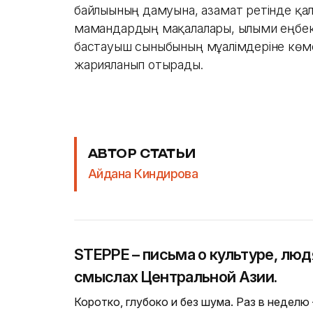
байлығының дамуына, азамат ретінде қа
мамандардың мақалалары, ғылыми еңбек
бастауыш сыныбының мұғалімдеріне көм
жарияланып отырады.
АВТОР СТАТЬИ
Айдана Киндирова
STEPPE – письма о культуре, люд
смыслах Центральной Азии.
Коротко, глубоко и без шума. Раз в неделю