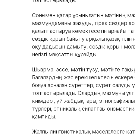
топтастырылады.
Сонымен қатар ұсынылатын мәтіннің ма
мазмұндаманы жазуды, тірек сөздер ар
қалыптастыруға көмектесетін арнайы та
сөздік қорын байыту арқылы қазақ тіліні
оқу дағдысын дамыту, сөздік қорын мо
негізгі мақсатты құрайды.
Шығарма, эссе, мәтін түзу, мәтінге тақ
Балалардың жас ерекшеліктерін ескере 
бояуға арналған суреттер, сурет салуды
топтастырылады. Олардың мазмұны ұлтт
киімдері, үй жабдықтары, этнографиялы
түрлері, этникалық сипаттағы ономастик
қамтиды.
Жалпы лингвистикалық мәселелерге қаты