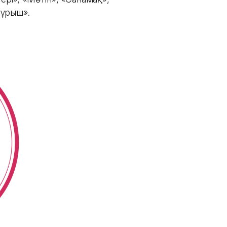
бұрыш».