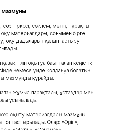
н мазмұны
з, сөз тіркесі, сөйлем, мәтін, тұрақты
 оқу материалдары, сонымен бірге
зу, оқу дағдыларын қалыптастыру
тылады.
зақ тілін оқытуға бағытталған кеңістік
сінде немесе үйде қолдануға болатын
алы мазмұнды құрайды.
налған жұмыс парақтары, ұcтаздар мен
рағы ұсынылады.
йкес оқыту материалдары мазмұны
 топтастырылады. Олар: «Әріп»,
ері», «Мәтін», «Санамақ»,