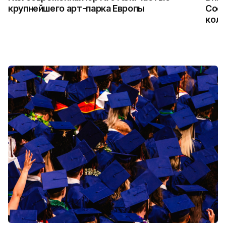
крупнейшего арт-парка Европы
Coca
колл