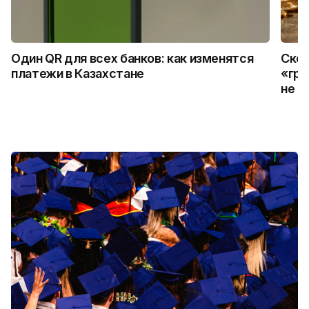
Один QR для всех банков: как изменятся
Скол
платежи в Казахстане
«гро
не с