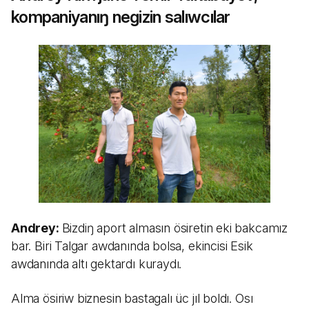
kompaniyanıŋ negizin salıwcılar
Andrey:
Bizdiŋ aport almasın ösiretin eki bakcamız
bar. Biri Talgar awdanında bolsa, ekincisi Esik
awdanında altı gektardı kuraydı.
Alma ösiriw biznesin bastagalı üc jıl boldı. Osı