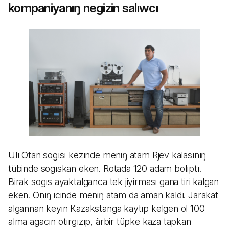
kompaniyanıŋ negizin salıwcı
Ulı Otan sogısı kezınde meniŋ atam Rjev kalasınıŋ
tübinde sogıskan eken. Rotada 120 adam bolıptı.
Birak sogıs ayaktalganca tek jiyirması gana tiri kalgan
eken. Onıŋ icinde meniŋ atam da aman kaldı. Jarakat
algannan keyin Kazakstanga kaytıp kelgen ol 100
alma agacın otırgızıp, ärbir tüpke kaza tapkan