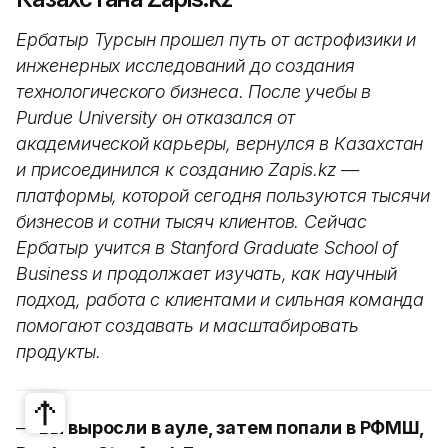
Ербатыр Турсын прошел путь от астрофизики и
инженерных исследований до создания
технологического бизнеса. После учебы в
Purdue University он отказался от
академической карьеры, вернулся в Казахстан
и присоединился к созданию Zapis.kz —
платформы, которой сегодня пользуются тысячи
бизнесов и сотни тысяч клиентов. Сейчас
Ербатыр учится в Stanford Graduate School of
Business и продолжает изучать, как научный
подход, работа с клиентами и сильная команда
помогают создавать и масштабировать
продукты.
—
Вы выросли в ауле, затем попали в РФМШ,