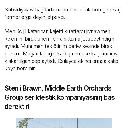
Subsidiyalaw bagdarlamaları bar, birak bölingen karjı
fermerlerge deyin jetpeydi.
Men üc jıl katarınan kajetti kujattardı jıynawmen
kelemin, birak ünemi bir anıktama jetispeytindigin
aytadı. Munı men tek ötinim beriw kezinde birak
bilemin. Magan kecigip kaldıŋ nemese karjılandırıw
kıskartılgan dep aytadı. Osılayca ekinci orında kalıp
koya beremin.
Stenli Brawn, Middle Earth Orchards
Group seriktestik kompaniyasınıŋ bas
derektiri