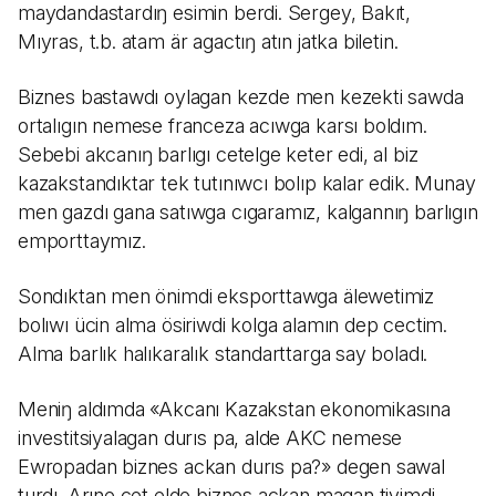
maydandastardıŋ esimin berdi. Sergey, Bakıt,
Mıyras, t.b. atam är agactıŋ atın jatka biletin.
Biznes bastawdı oylagan kezde men kezekti sawda
ortalıgın nemese franceza acıwga karsı boldım.
Sebebi akcanıŋ barlıgı cetelge keter edi, al biz
kazakstandıktar tek tutınıwcı bolıp kalar edik. Munay
men gazdı gana satıwga cıgaramız, kalgannıŋ barlıgın
emporttaymız.
Sondıktan men önimdi eksporttawga älewetimiz
bolıwı ücin alma ösiriwdi kolga alamın dep cectim.
Alma barlık halıkaralık standarttarga say boladı.
Meniŋ aldımda «Akcanı Kazakstan ekonomikasına
investitsiyalagan durıs pa, alde AKC nemese
Ewropadan biznes ackan durıs pa?» degen sawal
turdı. Arıne cet elde biznes ackan magan tiyimdi,