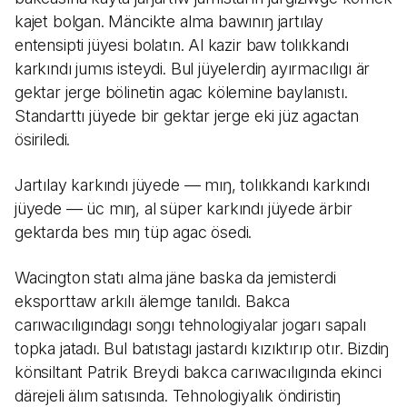
kajet bolgan. Mäncikte alma bawınıŋ jartılay
entensipti jüyesi bolatın. Al kazir baw tolıkkandı
karkındı jumıs isteydi. Bul jüyelerdiŋ ayırmacılıgı är
gektar jerge bölinetin agac kölemine baylanıstı.
Standarttı jüyede bir gektar jerge eki jüz agactan
ösiriledi.
Jartılay karkındı jüyede — mıŋ, tolıkkandı karkındı
jüyede — üc mıŋ, al süper karkındı jüyede ärbir
gektarda bes mıŋ tüp agac ösedi.
Wacington statı alma jäne baska da jemisterdi
eksporttaw arkılı älemge tanıldı. Bakca
carıwacılıgındagı soŋgı tehnologiyalar jogarı sapalı
topka jatadı. Bul batıstagı jastardı kızıktırıp otır. Bizdiŋ
könsiltant Patrik Breydi bakca carıwacılıgında ekinci
därejeli älım satısında. Tehnologiyalık öndiristiŋ