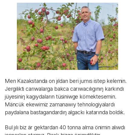
Men Kazakstanda on jıldan beri jumıs istep kelemin.
Jergilikti carıwalarga bakca carıwacılıgınıŋ karkındı
jüyesiniŋ kagıydaların tüsiniwge kömektesemin.
Mäncük ekewimiz zamanawıy tehnologiyalardı
paydalana bastagandardıŋ algackı katarında boldık.
Bul jılı biz är gektardan 40 tonna alma önimin alıwdı