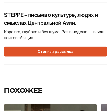
STEPPE – письма о культуре, людях и
смыслах Центральной Азии.
Коротко, глубоко и без шума. Раз в неделю — в ваш
почтовый ящик
Степная рассылка
ПОХОЖЕЕ