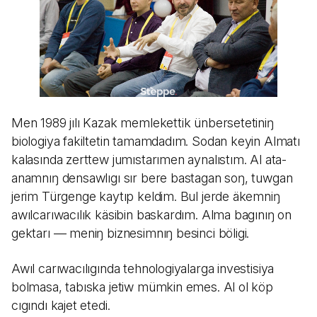
Men 1989 jılı Kazak memlekettik ünbersetetiniŋ
biologiya fakiltetin tamamdadım. Sodan keyin Almatı
kalasında zerttew jumıstarımen aynalıstım. Al ata-
anamnıŋ densawlıgı sır bere bastagan soŋ, tuwgan
jerim Türgenge kaytıp keldim. Bul jerde äkemniŋ
awılcarıwacılık käsibin baskardım. Alma bagınıŋ on
gektarı — meniŋ biznesimnıŋ besinci böligi.
Awıl carıwacılıgında tehnologiyalarga investisiya
bolmasa, tabıska jetiw mümkin emes. Al ol köp
cıgındı kajet etedi.