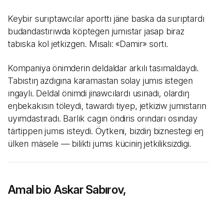
Keybir surıptawcılar aporttı jäne baska da surıptardı
budandastırıwda köptegen jumıstar jasap biraz
tabıska kol jetkizgen. Mısalı: «Damir» sortı.
Kompaniya önimderin deldaldar arkılı tasımaldaydı.
Tabıstıŋ azdıgına karamastan solay jumıs istegen
ıngaylı. Deldal önimdi jinawcılardı usınadı, olardıŋ
eŋbekakısın töleydi, tawardı tiyep, jetkiziw jumıstarın
uyımdastıradı. Barlık cagın öndiris orındarı osınday
tärtippen jumıs isteydi. Öytkeni, bizdiŋ biznestegi eŋ
ülken mäsele — bilikti jumıs küciniŋ jetkiliksizdigi.
Amal bio Askar Sabırov,