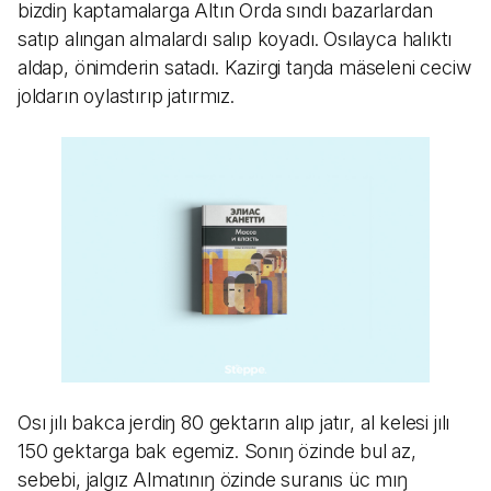
bizdiŋ kaptamalarga Altın Orda sındı bazarlardan
satıp alıngan almalardı salıp koyadı. Osılayca halıktı
aldap, önimderin satadı. Kazirgi taŋda mäseleni ceciw
joldarın oylastırıp jatırmız.
Osı jılı bakca jerdiŋ 80 gektarın alıp jatır, al kelesi jılı
150 gektarga bak egemiz. Sonıŋ özinde bul az,
sebebi, jalgız Almatınıŋ özinde suranıs üc mıŋ