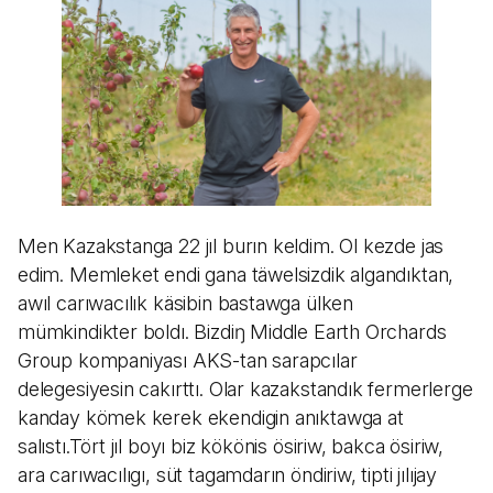
Men Kazakstanga 22 jıl burın keldim. Ol kezde jas
edim. Memleket endi gana täwelsizdik algandıktan,
awıl carıwacılık käsibin bastawga ülken
mümkindikter boldı. Bizdiŋ Middle Earth Orchards
Group kompaniyası AKS-tan sarapcılar
delegesiyesin cakırttı. Olar kazakstandık fermerlerge
kanday kömek kerek ekendigin anıktawga at
salıstı.Tört jıl boyı biz kökönis ösiriw, bakca ösiriw,
ara carıwacılıgı, süt tagamdarın öndiriw, tipti jılıjay