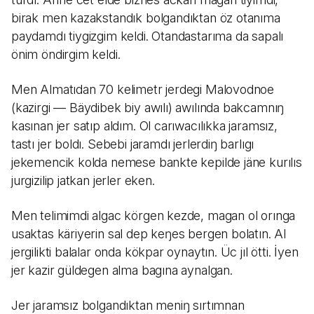
birak men kazakstandık bolgandıktan öz otanıma
paydamdı tiygizgim keldi. Otandastarıma da sapalı
önim öndirgim keldi.
Men Almatıdan 70 kelimetr jerdegi Malovodnoe
(kazirgi — Bäydibek biy awılı) awılında bakcamnıŋ
kasınan jer satıp aldım. Ol carıwacılıkka jaramsız,
tastı jer boldı. Sebebi jaramdı jerlerdiŋ barlıgı
jekemencik kolda nemese bankte kepilde jäne kurılıs
jurgizilip jatkan jerler eken.
Men telimimdi algac körgen kezde, magan ol orınga
usaktas käriyerin sal dep keŋes bergen bolatın. Al
jergilikti balalar onda kökpar oynaytın. Üc jıl ötti. İyen
jer kazir güldegen alma bagına aynalgan.
Jer jaramsız bolgandıktan meniŋ sırtımnan