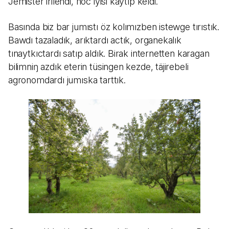
Jemister irilendi, hoc iyisi kaytıp keldi.
Basında biz bar jumıstı öz kolımızben istewge tırıstık.
Bawdı tazaladık, arıktardı actık, organekalık
tınaytkıctardı satıp aldık. Birak internetten karagan
bilimniŋ azdık eterin tüsingen kezde, täjirebeli
agronomdardı jumıska tarttık.