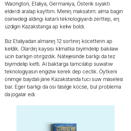
Wacington, Etaliya, Germaniya, Österik sıyaktı
elderdi aralap kayttım. Meniŋ maksatım: alma bagın
ösiriwdegi aldıngı katarlı teknologiyardı zerttep, eŋ
üzdigin Kazakstanga ap keliw boldı.
Biz Etaliyadan almanıŋ 12 sortınıŋ köcetterin ap
keldik. Olardıŋ kaysısı klimatka biyimdelip bakılaw
ücin barlıgın otırgızdık. Nätejesinde barlıgı da tez
biyimdelip ketti. Al baktarga tamcılatıp suwatıw
teknologiyasın engiziw kerek dep cectik. Öytkeni
önimge baydalı jäne Kazakstanda tucı suw mäselesi
bar. Eger barlıgı da osı täsilge köcse, bul problema
da jogalar edi.