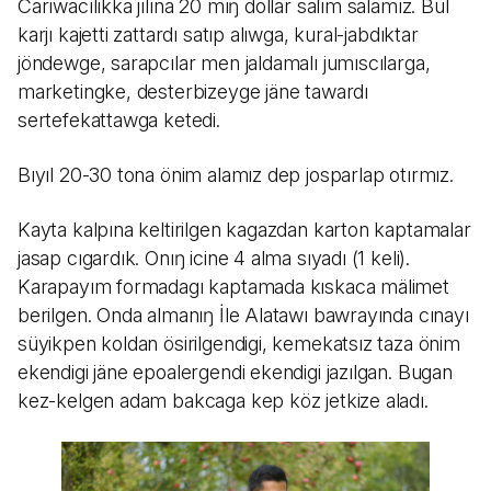
Carıwacılıkka jılına 20 mıŋ dollar salım salamız. Bul
karjı kajetti zattardı satıp alıwga, kural-jabdıktar
jöndewge, sarapcılar men jaldamalı jumıscılarga,
marketingke, desterbizeyge jäne tawardı
sertefekattawga ketedi.
Bıyıl 20-30 tona önim alamız dep josparlap otırmız.
Kayta kalpına keltirilgen kagazdan karton kaptamalar
jasap cıgardık. Onıŋ icine 4 alma sıyadı (1 keli).
Karapayım formadagı kaptamada kıskaca mälimet
berilgen. Onda almanıŋ İle Alatawı bawrayında cınayı
süyikpen koldan ösirilgendigi, kemekatsız taza önim
ekendigi jäne epoalergendi ekendigi jazılgan. Bugan
kez-kelgen adam bakcaga kep köz jetkize aladı.