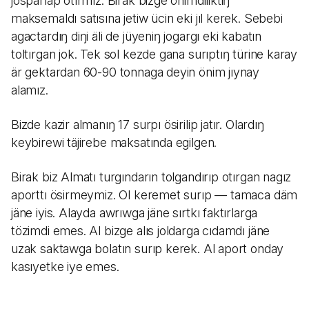
josparlap otırmız. Birak bizge önimdiliktiŋ
maksemaldı satısına jetiw ücin eki jıl kerek. Sebebi
agactardıŋ diŋi äli de jüyeniŋ jogargı eki kabatın
toltırgan jok. Tek sol kezde gana surıptıŋ türine karay
är gektardan 60-90 tonnaga deyin önim jıynay
alamız.
Bizde kazir almanıŋ 17 surpı ösirilip jatır. Olardıŋ
keybirewi täjirebe maksatında egilgen.
Birak biz Almatı turgındarın tolgandırıp otırgan nagız
aporttı ösirmeymiz. Ol keremet surıp — tamaca däm
jäne iyis. Alayda awrıwga jäne sırtkı faktırlarga
tözimdi emes. Al bizge alıs joldarga cıdamdı jäne
uzak saktawga bolatın surıp kerek. Al aport onday
kasıyetke iye emes.