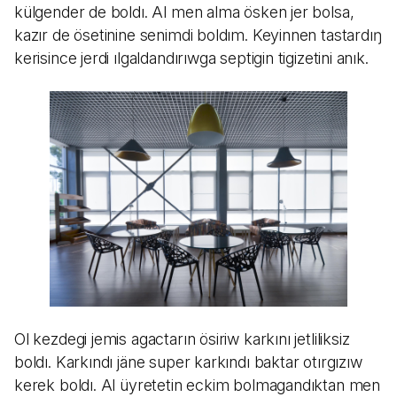
külgender de boldı. Al men alma ösken jer bolsa,
kazır de ösetinine senimdi boldım. Keyinnen tastardıŋ
kerisince jerdi ılgaldandırıwga septigin tigizetini anık.
Ol kezdegi jemis agactarın ösiriw karkını jetliliksiz
boldı. Karkındı jäne super karkındı baktar otırgızıw
kerek boldı. Al üyretetin eckim bolmagandıktan men