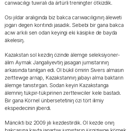
carıwacılıgı tuwralı da ärtürli treningter ötkizdik.
Osı jıldar aralıgında biz bakca carıwacılıgınıŋ äleweti
jogarı degen korıtındı jasadık. Sebebi bir gana bakca
acıw arkılı sen odan keyingi eki käsipke de bayda
äkelesiŋ.
Kazakstan sol kezdiŋ özinde älemge seleksiyoner-
älim Aymak Jangaliyevtiŋ jasagan jumıstarınıŋ
arkasında tanılgan edi. Ol bükil ömirin Sivers almasın
zerttewge arnap, Kazakstannıŋ jabayı alma baktarın
älemge tanıstırgan. Sodan keyin Kazakstanga
älemniŋ tükpir-tükpirinen zerttewciler kele bastadı.
Bir gana Körnel ünbersetetiniŋ özi tört ilimiy
ekspedecinin jiberdi.
Mäncikti biz 2009 jılı kezdestirdik. Ol kezde onıŋ
bakcasına kayta jaŋartıw jumıstarın jürgiziwge kömek