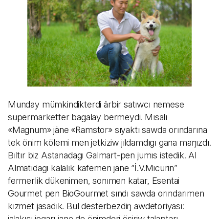
Munday mümkindikterdi ärbir satıwcı nemese
supermarketter bagalay bermeydi. Mısalı
«Magnum» jäne «Ramstor» sıyaktı sawda orındarına
tek önim kölemi men jetkiziw jıldamdıgı gana maŋızdı.
Bıltır biz Astanadagı Galmart-pen jumıs istedik. Al
Almatıdagı kalalık kafemen jäne “İ.V.Micurin”
fermerlik dükenimen, sonımen katar, Esentai
Gourmet pen BioGourmet sındı sawda orındarımen
kızmet jasadık. Bul desterbezdiŋ awdetoriyası:
jalakısı jogarı jane de önimderi ösiriw talaptarı