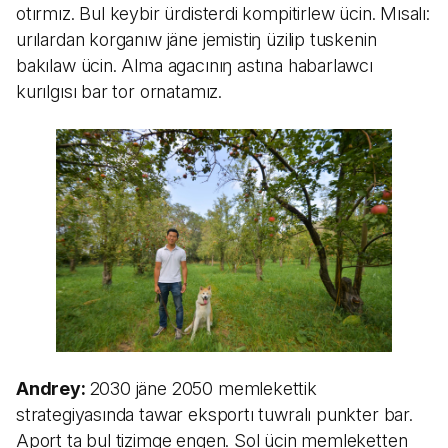
otırmız. Bul keybir ürdisterdi kompitirlew ücin. Mısalı:
urılardan korganıw jäne jemistiŋ üzilip tuskenin
bakılaw ücin. Alma agacınıŋ astına habarlawcı
kurılgısı bar tor ornatamız.
Andrey:
2030 jäne 2050 memlekettik
strategiyasında tawar eksportı tuwralı punkter bar.
Aport ta bul tizimge engen. Sol ücin memleketten