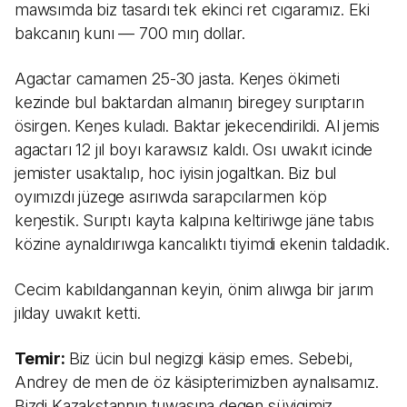
mawsımda biz tasardı tek ekinci ret cıgaramız. Eki
bakcanıŋ kunı — 700 mıŋ dollar.
Agactar camamen 25-30 jasta. Keŋes ökimeti
kezinde bul baktardan almanıŋ biregey surıptarın
ösirgen. Keŋes kuladı. Baktar jekecendirildi. Al jemis
agactarı 12 jıl boyı karawsız kaldı. Osı uwakıt icinde
jemister usaktalıp, hoc iyisin jogaltkan. Biz bul
oyımızdı jüzege asırıwda sarapcılarmen köp
keŋestik. Surıptı kayta kalpına keltiriwge jäne tabıs
közine aynaldırıwga kancalıktı tiyimdi ekenin taldadık.
Cecim kabıldangannan keyin, önim alıwga bir jarım
jılday uwakıt ketti.
Temir:
Biz ücin bul negizgi käsip emes. Sebebi,
Andrey de men de öz käsipterimizben aynalısamız.
Bizdi Kazakstannıŋ tuwasına degen süyigimiz