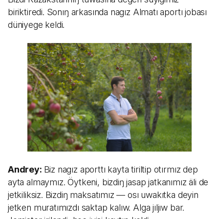
biriktiredi. Sonıŋ arkasında nagız Almatı aportı jobası
düniyege keldi.
Andrey:
Biz nagız aporttı kayta tiriltip otırmız dep
ayta almaymız. Öytkeni, bizdiŋ jasap jatkanımız äli de
jetkiliksiz. Bizdiŋ maksatımız — osı uwakıtka deyin
jetken muratımızdı saktap kalıw. Alga jıljıw bar.