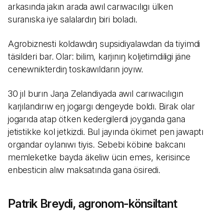
arkasında jakın arada awıl carıwacılıgı ülken
suranıska iye salalardıŋ biri boladı.
Agrobiznesti koldawdıŋ supsidiyalawdan da tiyimdi
täsilderi bar. Olar: bilim, karjınıŋ koljetimdiligi jäne
cenewnikterdiŋ toskawıldarın joyıw.
30 jıl burın Jaŋa Zelandiyada awıl carıwacılıgın
karjılandırıw eŋ jogargı dengeyde boldı. Birak olar
jogarıda atap ötken kedergilerdi joyganda gana
jetistikke kol jetkizdi. Bul jayında ökimet pen jawaptı
organdar oylanıwı tiyis. Sebebi köbine bakcanı
memleketke bayda äkeliw ücin emes, kerisince
enbesticin alıw maksatında gana ösiredi.
Patrik Breydi, agronom-könsiltant