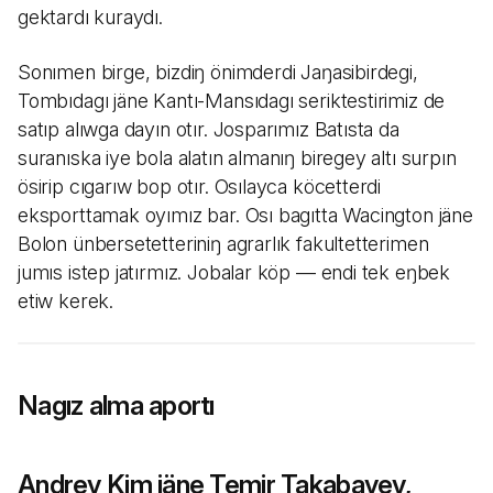
gektardı kuraydı.
Sonımen birge, bizdiŋ önimderdi Jaŋasibirdegi,
Tombıdagı jäne Kantı-Mansıdagı seriktestirimiz de
satıp alıwga dayın otır. Josparımız Batısta da
suranıska iye bola alatın almanıŋ biregey altı surpın
ösirip cıgarıw bop otır. Osılayca köcetterdi
eksporttamak oyımız bar. Osı bagıtta Wacington jäne
Bolon ünbersetetteriniŋ agrarlık fakultetterimen
jumıs istep jatırmız. Jobalar köp — endi tek eŋbek
etiw kerek.
Nagız alma aportı
Andrey Kim jäne Temir Takabayev,