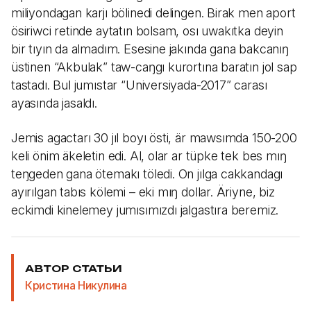
miliyondagan karjı bölinedi delingen. Birak men aport
ösiriwci retinde aytatın bolsam, osı uwakıtka deyin
bir tıyın da almadım. Esesine jakında gana bakcanıŋ
üstinen “Akbulak” taw-caŋgı kurortına baratın jol sap
tastadı. Bul jumıstar “Universiyada-2017” carası
ayasında jasaldı.
Jemis agactarı 30 jıl boyı östi, är mawsımda 150-200
keli önim äkeletin edi. Al, olar ar tüpke tek bes mıŋ
teŋgeden gana ötemakı töledi. On jılga cakkandagı
ayırılgan tabıs kölemi – eki mıŋ dollar. Äriyne, biz
eckimdi kinelemey jumısımızdı jalgastıra beremiz.
АВТОР СТАТЬИ
Кристина Никулина