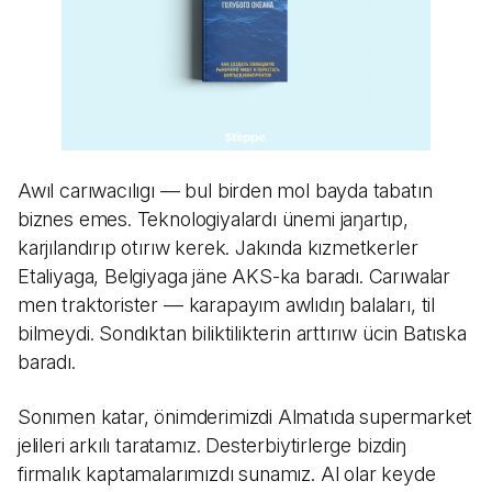
Awıl carıwacılıgı — bul birden mol bayda tabatın
biznes emes. Teknologiyalardı ünemi jaŋartıp,
karjılandırıp otırıw kerek. Jakında kızmetkerler
Etaliyaga, Belgiyaga jäne AKS-ka baradı. Carıwalar
men traktorister — karapayım awlıdıŋ balaları, til
bilmeydi. Sondıktan biliktilikterin arttırıw ücin Batıska
baradı.
Sonımen katar, önimderimizdi Almatıda supermarket
jelileri arkılı taratamız. Desterbiytirlerge bizdiŋ
firmalık kaptamalarımızdı sunamız. Al olar keyde