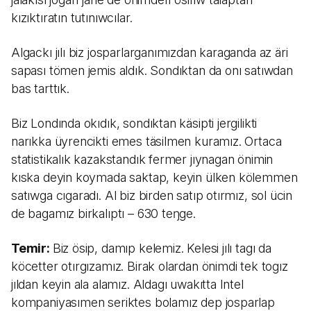
kızıktıratın tutınıwcılar.
Algackı jılı biz josparlarganımızdan karaganda az äri
sapası tömen jemis aldık. Sondıktan da onı satıwdan
bas tarttık.
Biz Londında okıdık, sondıktan käsipti jergilikti
narıkka üyrencikti emes täsilmen kuramız. Ortaca
statistikalık kazakstandık fermer jıynagan önimin
kıska deyin koymada saktap, keyin ülken kölemmen
satıwga cıgaradı. Al biz birden satıp otırmız, sol ücin
de bagamız birkalıptı – 630 teŋge.
Temir:
Biz ösip, damıp kelemiz. Kelesi jılı tagı da
köcetter otırgızamız. Birak olardan önimdi tek togız
jıldan keyin ala alamız. Aldagı uwakıtta Intel
kompaniyasımen seriktes bolamız dep josparlap