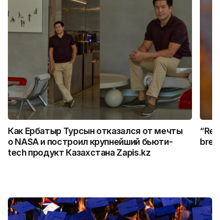
Как Ербатыр Турсын отказался от мечты
“Rem
о NASA и построил крупнейший бьюти-
break
tech продукт Казахстана Zapis.kz