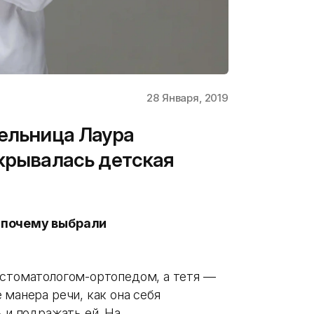
28 Января, 2019
тельница Лаура
ткрывалась детская
и почему выбрали
 стоматологом-ортопедом, а тетя —
 манера речи, как она себя
ь и подражать ей. На