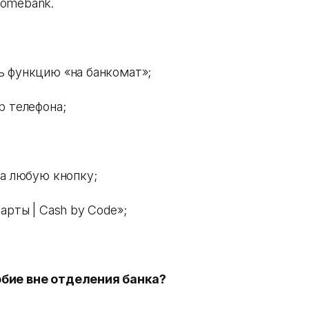
Homebank.
ь функцию «на банкомат»;
р телефона;
на любую кнопку;
арты | Cash by Code»;
обие вне отделения банка?