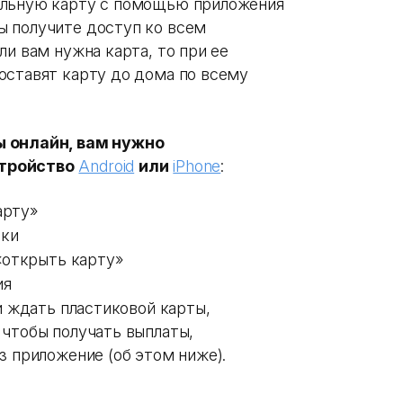
альную карту с помощью приложения
ы получите доступ ко всем
ли вам нужна карта, то при ее
оставят карту до дома по всему
ы онлайн, вам нужно
тройство
Android
или
iPhone
:
арту»
вки
 «открыть карту»
ия
и ждать пластиковой карты,
 чтобы получать выплаты,
з приложение (об этом ниже).