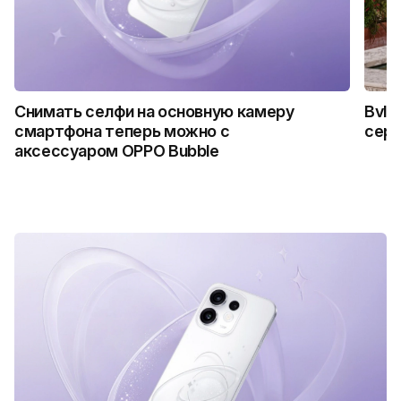
Снимать селфи на основную камеру
Bvlg
смартфона теперь можно с
сер
аксессуаром OPPO Bubble