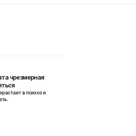
ата чрезмерная
иться
ерастает в психоз и
ать.