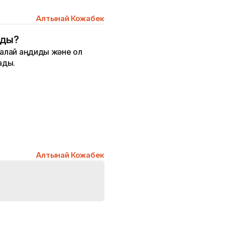
Алтынай Кожабек
иды?
қалай аңдиды және ол
адық.
Алтынай Кожабек