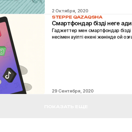
2 Октября, 2020
STEPPE QAZAQSHA
Смартфондар бізді неге аңд
Гаджеттер мен смартфондар бізді 
несімен қауіпті екені жөнінде ой қозғ
29 Сентября, 2020
ПОКАЗАТЬ ЕЩЕ