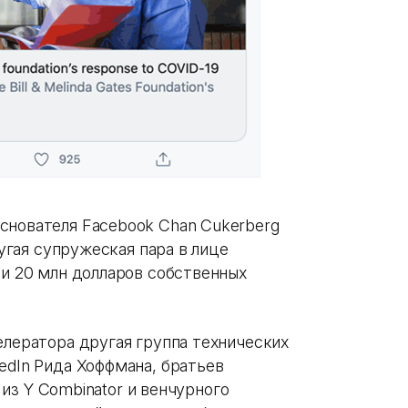
снователя Facebook Chan Cukerberg
ругая супружеская пара в лице
ли 20 млн долларов собственных
елератора другая группа технических
edIn Рида Хоффмана, братьев
а из Y Combinator и венчурного