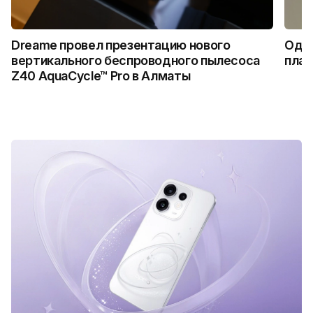
Dreame провел презентацию нового
Один
вертикального беспроводного пылесоса
плат
Z40 AquaCycle™ Pro в Алматы