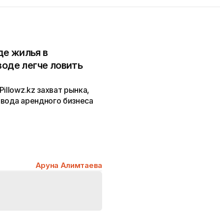
е жилья в
воде легче ловить
illowz.kz захват рынка,
ывода арендного бизнеса
Аруна Алимтаева