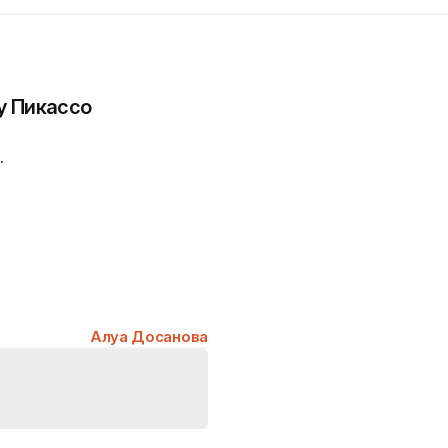
у Пикассо
.
Алуа Досанова