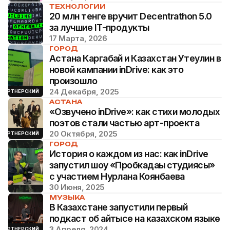
ТЕХНОЛОГИИ
20 млн тенге вручит Decentrathon 5.0
за лучшие IT-продукты
17 Марта, 2026
ГОРОД
Астана Каргабай и Казахстан Утеулин в
новой кампании inDrive: как это
произошло
24 Декабря, 2025
ПАРТНЕРСКИЙ
АСТАНА
«Озвучено inDrive»: как стихи молодых
поэтов стали частью арт-проекта
20 Октября, 2025
ПАРТНЕРСКИЙ
ГОРОД
История о каждом из нас: как inDrive
запустил шоу «Пробкадағы студиясы»
с участием Нурлана Коянбаева
30 Июня, 2025
МУЗЫКА
В Казахстане запустили первый
подкаст об айтысе на казахском языке
3 Апреля, 2024
ПАРТНЕРСКИЙ