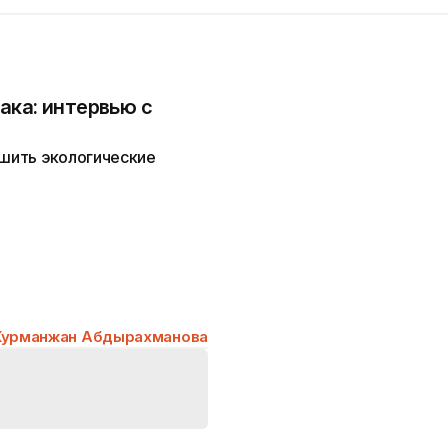
ака: интервью с
ешить экологические
Курманжан Абдырахманова