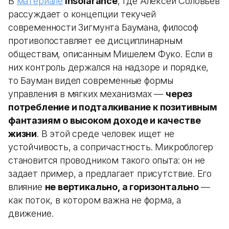
В
материале
Insolarance
, где Алексей Соловьев
рассуждает о концепции текучей
современности Зигмунта Баумана, философ
противопоставляет ее дисциплинарным
обществам, описанным Мишелем Фуко. Если в
них контроль держался на надзоре и порядке,
то Бауман видел современные формы
управления в мягких механизмах —
через
потребление и подталкивание к позитивным
фантазиям о высоком доходе и качестве
жизни
. В этой среде человек ищет не
устойчивость, а сопричастность. Микроблогер
становится проводником такого опыта: он не
задает пример, а предлагает присутствие. Его
влияние
не вертикально, а горизонтально
—
как поток, в котором важна не форма, а
движение.