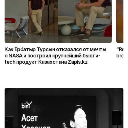
Как Ербатыр Турсын отказался от мечты
“Rem
о NASA и построил крупнейший бьюти-
break
tech продукт Казахстана Zapis.kz