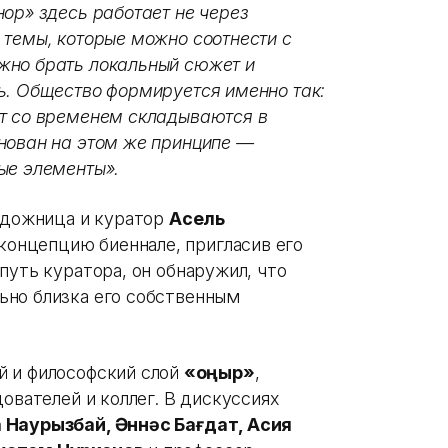
ор» здесь работает не через
 темы, которые можно соотнести с
жно брать локальный сюжет и
ь. Общество формируется именно так:
ыт со временем складываются в
нован на этом же принципе —
ые элементы».
художница и куратор
Асель
онцепцию биеннале, пригласив его
путь куратора, он обнаружил, что
ьно близка его собственным
й и философский слой
«Қоңыр»
,
ователей и коллег. В дискуссиях
 Наурызбай, Әннәс Бағдат, Асия