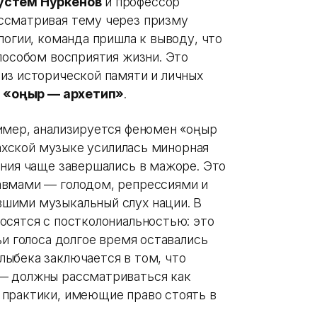
Рустем Нуркенов
и профессор
ассматривая тему через призму
логии, команда пришла к выводу, что
пособом восприятия жизни. Это
из исторической памяти и личных
я
«Қоңыр — архетип»
.
имер, анализируется феномен «қоңыр
захской музыке усилилась минорная
ения чаще завершались в мажоре. Это
авмами — голодом, репрессиями и
шими музыкальный слух нации. В
осятся с постколониальностью: это
ьи голоса долгое время оставались
ыбека заключается в том, что
— должны рассматриваться как
 практики, имеющие право стоять в