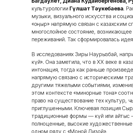
Багдаулет, Диана Кудайбергенова, 
культурологии
Гүлшат Тәукебаева
. Р
музыки, визуального искусства и социо
«қоңыр» напрямую связан с казахским с
многослойное состояние, возникающее 
переживаний. Так сформировалась иде
В исследованиях Зиры Наурызбай, напр
күй». Она заметила, что в XX веке в ка
интонация, тогда как раньше произвед
напрямую связано с историческими тр
другими тяжелыми событиями, изменив
этом контексте «минорные тона» соотн
право на существование тех культур, ч
приглушенными. Ключевая позиция Сырл
традиционные формы — күй или айтыс 
полноценные, высокие художественные
одном ряду с «Моной Лизой».