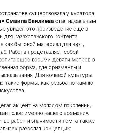
остранстве существовала у куратора
ы» Смаила Баялиева
стал идеальным
е увидел это произведение еще в
ь для казахстанского контента.
я как бытовой материал для юрт,
б. Работа представляет собой
достигающее восьми-девяти метров в
твенная форма, где орнаменты и
ысказывания. Для кочевой культуры,
о такие формы, как резьба по камню
искусства.
елал акцент на молодом поколении,
шан голос именно нашего времени».
тве работ и значимости тем, а также
Сырлыбек разослал концепцию