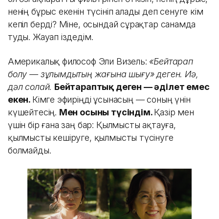
ненің бұрыс екенін түсініп алады деп сенуге кім
кепіл берді? Міне, осындай сұрақтар санамда
туды. Жауап іздедім.
Америкалық философ Эли Визель:
«Бейтарап
болу — зұлымдықтың жағына шығу» деген. Иә,
дәл солай.
Бейтараптық деген
—
әділет емес
екен.
Кімге эфиріңді ұсынасың — соның үнін
күшейтесің.
Мен осыны түсіндім.
Қазір мен
үшін бір ғана заң бар: Қылмысты ақтауға,
қылмысты кешіруге, қылмысты түсінуге
болмайды.