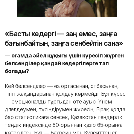
«Басты кедергі — заң емес, заңға
бағынбайтын, заңға сенбейтін сана»
—
Қоғамда әйел құқығы үшін күресіп жүрген
белсенділер қандай кедергілерге тап
болады?
Кей белсенділер — өз ортасынан, отбасынан,
тіпті жақындарынан қолдау көрмейді. Бұл күрес
— эмоционалды тұрғыдан өте ауыр. Үнемі
дәлелдеумен, түсіндірумен жүресің. Бірақ қолда
бар статистикаға сенсек, Қазақстан гендерлік
теңдік индексінде 80-орыннан қазір 65-орынға
көтерілген. Бұл — Бахрейн мен Кувейттен сәл