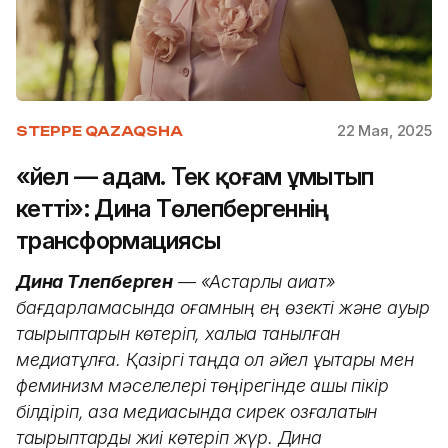
22 Мая, 2025
STEPPE QAZAQSHA
«Әйел — адам. Тек қоғам ұмытып
кетті»: Дина Төлепбергеннің
трансформациясы
Дина Төлепберген
— «Астарлы ақиқат»
бағдарламасында қоғамның ең өзекті және ауыр
тақырыптарын көтеріп, халыққа танылған
медиатұлға. Қазіргі таңда ол әйел құқықтары мен
феминизм мәселелері төңірегінде ашық пікір
білдіріп, қазақ медиасында сирек қозғалатын
тақырыптарды жиі көтеріп жүр. Дина