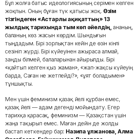
Бұл жолға батыс идеологиясының әсерімен келген
жоқпын. Оның бұған түк қатысы жоқ.
Өзім
тізгіндеген «Астарлы ақиқаттың» 13
жылдық тарихында тым көп әйелдің,
ананың,
баланың көз жасын көрдім. Шындығын
тыңдадым. Бірі зорлықтан кейін де өзін кінәлі
сезініп жүрді. Бірі күйеуінен ажыраса алмай,
заңды білмей, балаларынан айырылды. Бірі
«қайтып келген қыз жаман», «жап-жақсы күйеуің
барда, Саған не жетпейді?», «ұят боладымен»
тұншықты.
Мен үшін феминизм қазақ әйелі құрбан емес,
қазақ әйелі — адам дегенді мойындату. Егер
тарихқа қарасақ, феминизм — Қазақстан үшін
жаңа тақырып емес. Маған дейін де жолды
бастап кеткендер бар:
Назипа Құлжанова, Алма