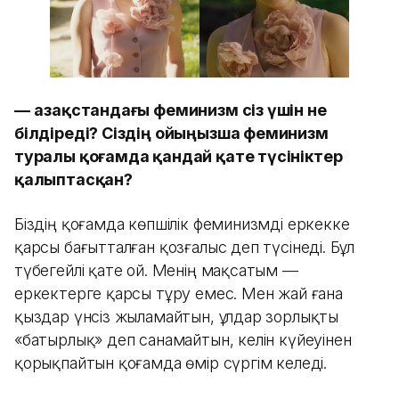
—
Қазақстандағы феминизм сіз үшін не
білдіреді? Сіздің ойыңызша феминизм
туралы қоғамда қандай қате түсініктер
қалыптасқан?
Біздің қоғамда көпшілік феминизмді еркекке
қарсы бағытталған қозғалыс деп түсінеді. Бұл
түбегейлі қате ой. Менің мақсатым —
еркектерге қарсы тұру емес. Мен жай ғана
қыздар үнсіз жыламайтын, ұлдар зорлықты
«батырлық» деп санамайтын, келін күйеуінен
қорықпайтын қоғамда өмір сүргім келеді.