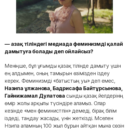
—
Қазақ тіліндегі медиада феминизмді қалай
дамытуға болады деп ойлайсыз?
Меніңше, бұл ұғымды қазақ тілінде дамыту үшін
ең алдымен, оның тамырын өзімізден іздеу
керек. Феминизмді «батыстың уы» деп емес,
Назипа Құлжанова, Бадрисафа Байтұрсынова,
Гайнижамал Дулатова
сынды қазақ әйелдерінің
өмір жолы арқылы түсіндіре аламыз. Олар
кезінде «мен феминистпін» демеді, бірақ білім
іздеді, таңдау жасады, үнін жеткізді. Мәселен
Нәзипа апамның 100 жыл бұрын айтқан мына сөзін