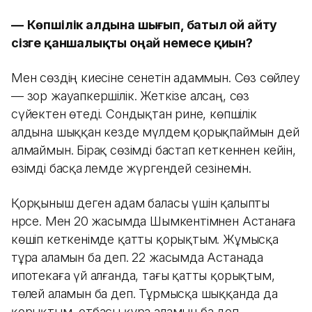
—
Көпшілік алдына шығып, батыл ой айту
сізге қаншалықты оңай немесе қиын?
Мен сөздің киесіне сенетін адаммын. Сөз сөйлеу
— зор жауапкершілік. Жеткізе алсаң, сөз
сүйектен өтеді. Сондықтан әрине, көпшілік
алдына шыққан кезде мүлдем қорықпаймын дей
алмаймын. Бірақ сөзімді бастап кеткеннен кейін,
өзімді басқа әлемде жүргендей сезінемін.
Қорқыныш деген адам баласы үшін қалыпты
нәрсе. Мен 20 жасымда Шымкентімнен Астанаға
көшіп кеткенімде қатты қорықтым. Жұмысқа
тұра аламын ба деп. 22 жасымда Астанада
ипотекаға үй алғанда, тағы қатты қорықтым,
төлей аламын ба деп. Тұрмысқа шыққанда да
қорықтым, отбасы құра аламын ба деп…