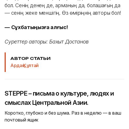
бол. Сенің денең де, арманың да, болашағың да
— сенің жеке меншігің. Өз өміріңнің авторы бол!
—
Сұхбатыңызға алғыс!
Суреттер авторы: Бахыт Достанов
АВТОР СТАТЬИ
Ардақ Құлтай
STEPPE – письма о культуре, людях и
смыслах Центральной Азии.
Коротко, глубоко и без шума. Раз в неделю — в ваш
почтовый ящик