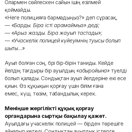
Олармен сөйлескен сайын ішің езілмей
қоймайды.
«Неге полицияға бармадыңыз?» деп сұрасақ,
—
«
Бардық. Бірақ істі қарамаймыз» деді;
— «Арыз жаздық. Бірақ жауып тастады»;
— «Учаскелік полицей күйеуімнің туысы болып
шықты…»
Ауыл болған соң, бәрі бір-бірін таниды. Кейде
әйелдің тағдыры бір ауылдың
«абыройына»
тәуелді
болып қалады. Сондықтан ауыл әйелдеріне екі есе
қиын. Өз құқықын қорғау үшін білім ғана
емес, күш, төзім, табандылық керек.
Меніңше жергілікті құқық қорғау
органдарына сыртқы бақылау қажет.
Ауылдағы учаскелік полицей — бірден төрешіге
айналып кетеді. Сондықтан ауылдық істерге