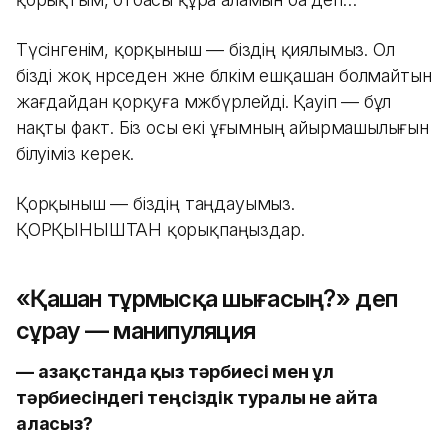
Түсінгенім, қорқыныш — біздің қиялымыз. Ол
бізді жоқ нәрседен және бәлкім ешқашан болмайтын
жағдайдан қорқуға мәжбүрлейді. Қауіп — бұл
нақты факт. Біз осы екі ұғымның айырмашылығын
білуіміз керек.
Қорқыныш — біздің таңдауымыз.
ҚОРҚЫНЫШТАН қорықпаңыздар.
«Қашан тұрмысқа шығасың?» деп
сұрау — манипуляция
—
Қазақстанда қыз тәрбиесі мен ұл
тәрбиесіндегі теңсіздік туралы не айта
аласыз?