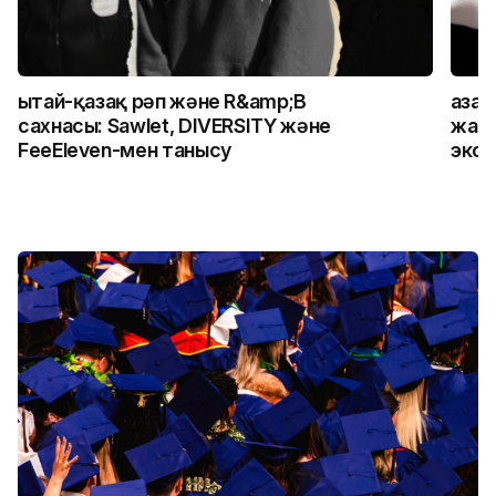
Қытай-қазақ рәп және R&amp;B
Қаза
сахнасы: Sawlet, DIVERSITY және
жалғ
FeeEleven-мен танысу
экск