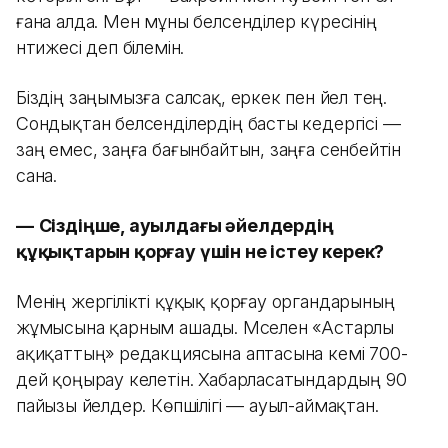
ғана алда. Мен мұны белсенділер күресінің
нәтижесі деп білемін.
Біздің заңымызға салсақ, еркек пен әйел тең.
Сондықтан белсенділердің басты кедергісі —
заң емес, заңға бағынбайтын, заңға сенбейтін
сана.
—
Сіздіңше, ауылдағы әйелдердің
құқықтарын қорғау үшін не істеу керек?
Менің жергілікті құқық қорғау органдарының
жұмысына қарным ашады. Мәселен «Астарлы
ақиқаттың» редакциясына аптасына кемі 700-
дей қоңырау келетін. Хабарласатындардың 90
пайызы әйелдер. Көпшілігі — ауыл-аймақтан.