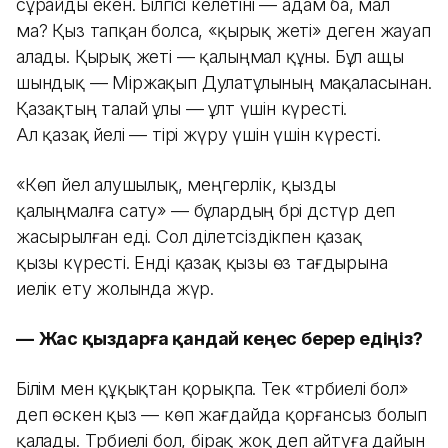
сұрайды екен. Білгісі келетіні — адам ба, мал
ма? Қыз тапқан болса, «қырық жеті» деген жауап
алады. Қырық жеті — қалыңмал құны. Бұл ащы
шындық — Міржақып Дулатұлының мақаласынан.
Қазақтың талай ұлы — ұлт үшін күресті.
Ал қазақ әйелі — тірі жүру үшін үшін күресті.
«Көп әйел алушылық, әмеңгерлік, қызды
қалыңмалға сату» — бұлардың бәрі дәстүр деп
жасырылған еді. Сол әділетсіздікпен қазақ
қызы күресті. Енді қазақ қызы өз тағдырына
иелік ету жолында жүр.
—
Жас қыздарға қандай кеңес берер едіңіз?
Білім мен құқықтан қорықпа. Тек «тәрбиелі бол»
деп өскен қыз — көп жағдайда қорғансыз болып
қалады. Тәрбиелі бол, бірақ жоқ деп айтуға дайын