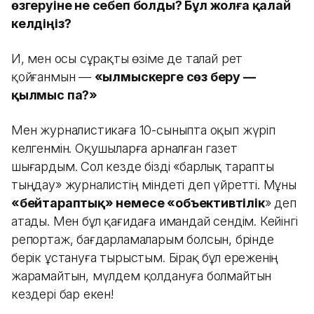
өзгеруіне не себеп болды? Бұл жолға қалай
келдіңіз?
Иә, мен осы сұрақты өзіме де талай рет
қойғанмын —
«Қылмыскерге сөз беру
—
қылмыс па?»
Мен журналистикаға 10-сыныпта оқып жүріп
келгенмін. Оқушыларға арналған газет
шығардым. Сол кезде бізді «барлық тарапты
тыңдау» журналистің міндеті деп үйретті. Мұны
«бейтараптық» немесе «объективтілік
» деп
атады. Мен бұл қағидаға имандай сендім. Кейінгі
репортаж, бағдарламаларым болсын, бәрінде
берік ұстануға тырыстым. Бірақ бұл ереженің
жарамайтын, мүлдем қолдануға болмайтын
кездері бар екен!