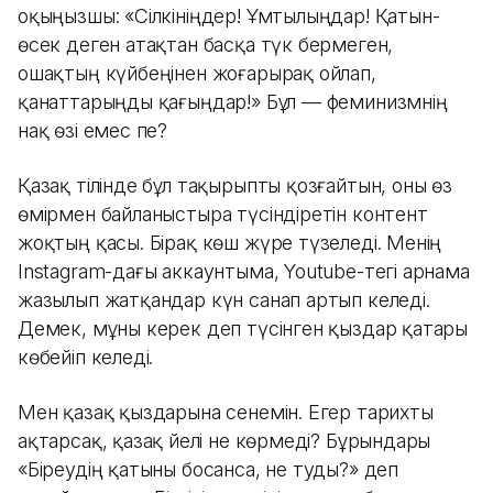
оқыңызшы: «Сілкініңдер! Ұмтылыңдар! Қатын-
өсек деген атақтан басқа түк бермеген,
ошақтың күйбеңінен жоғарырақ ойлап,
қанаттарыңды қағыңдар!» Бұл — феминизмнің
нақ өзі емес пе?
Қазақ тілінде бұл тақырыпты қозғайтын, оны өз
өмірмен байланыстыра түсіндіретін контент
жоқтың қасы. Бірақ көш жүре түзеледі. Менің
Instagram-дағы аккаунтыма, Youtube-тегі арнама
жазылып жатқандар күн санап артып келеді.
Демек, мұны керек деп түсінген қыздар қатары
көбейіп келеді.
Мен қазақ қыздарына сенемін. Егер тарихты
ақтарсақ, қазақ әйелі не көрмеді? Бұрындары
«Біреудің қатыны босанса, не туды?» деп