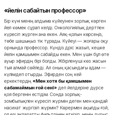
«
Әйелін сабайтын профессор
»
Бір күні менің алдыма күйеуінен зорлық көрген
әйел көмек сұрап келді. Онкологиялық дертпен
күресіп жүрген ана екен. Аяқ-қолын көрсеңіз,
төбе шашыңыз тік тұрады. Күйеуі — жоғары оқу
орнында профессор. Күндіз дәріс жазып, кешке
әйелін қамшымен сабайды екен. Мен үшін бұл өте
ауыр эфирдің бірі болды. Жәбірленуші көз жасын
тыя алмай сөйледі. Ал оның қасындағы адам —
күлімдеп отырды. Эфирден соң кей
еркектердің
«Мен хотя бы қамшымен
сабамаймын ғой сені»
деп әйелдеріне дүрсе
қоя бергенін естідім. Сонда зорлық-
зомбылықпен күресіп жүрмін деген мен қандай
насихат жүргізіп жүрмін? Көрермен ақылды ғой,
ол өзі ақпаратты фильтрінен өткізіп, ненің дұрыс,