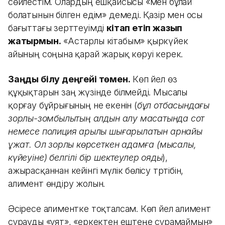
сөйлестім. Олардың ешқайсысы «мен бұлай
болатынын білген едім» демеді. Қазір мен осы
бағыттағы зерттеуімді
кітап етіп жазып
жатырмын.
«Астарлы кітабым» қыркүйек
айының соңына қарай жарық көруі керек.
Заңды білу деңгейі төмен.
Көп әйел өз
құқықтарын заң жүзінде білмейді. Мысалы
қорғау бұйрығының не екенін (
бұл отбасындағы
зорлық-зомбылықтың алдын алу мақсатында сот
немесе полиция арқылы шығарылатын арнайы
құжат. Ол зорлық көрсеткен адамға (мысалы,
күйеуіне) белгілі бір шектеулер қояды
),
ажырасқаннан кейінгі мүлік бөлісу тәртібін,
алимент өндіру жолын.
Әсіресе алиментке тоқталсам. Көп әйел алимент
сұрауды «ұят», «еркектен ештеңе сұрамаймын»