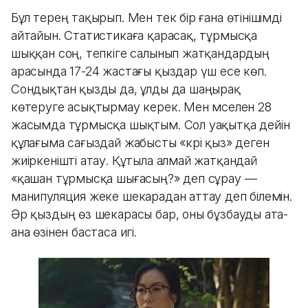
Бұл терең тақырып. Мен тек бір ғана өтінішімді
айтайын. Статистикаға қарасақ, тұрмысқа
шыққан соң, тепкіге салынып жатқандардың
арасында 17-24 жастағы қыздар үш есе көп.
Сондықтан қызды да, ұлды да шаңырақ
көтеруге асықтырмау керек. Мен мәселен 28
жасымда тұрмысқа шықтым. Сол уақытқа дейін
құлағыма сағыздай жабысты «кәрі қыз» деген
жиіркенішті атау. Құтыла алмай жатқандай
«қашан тұрмысқа шығасың?» деп сұрау —
манипуляция жеке шекарадан аттау деп білемін.
Әр қыздың өз шекарасы бар, оны бұзбауды ата-
ана өзінен бастаса игі.