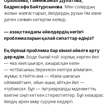
Оразбаева, Гайнижамал Дулатова,
Бадрисафа Байтұрсынова
. Мен солардың
жолын жалғастырып, әйелдердің рухын һәм өзіне
деген сенімін көтергім келеді.
—
Қазақстандағы әйелдердің негізгі
проблемаларын қалай сипаттар едіңіз?
Ең бірінші проблема бар кінәні әйелге арту
дер едім.
Бізде былай ғой: зорлық көрген әйел
— «өзі кінәлі шығар», ажырасқан келін
— «отбасының берекесін келтіре алмаған»,
жұмыс істейтін ана — «бала-шағасын
ойламайтын», ойын ашық айтқан әйел —
«тәрбиесіз». Бұл — патриархалды мәдениеттің
өзегіне сіңіп кеткен стереотиптер. Бұл көзқарас
әйелдің еркін өмір сүруіне кедергі.