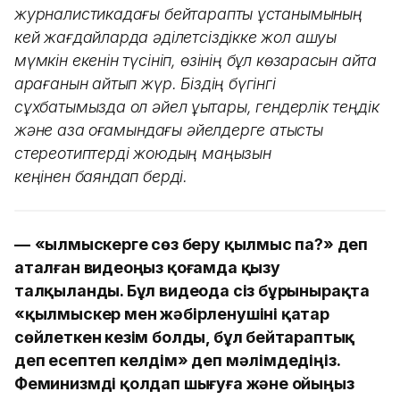
журналистикадағы бейтараптық ұстанымының
кей жағдайларда әділетсіздікке жол ашуы
мүмкін екенін түсініп, өзінің бұл көзқарасын қайта
қарағанын айтып жүр. Біздің бүгінгі
сұхбатымызда ол әйел құқықтары, гендерлік теңдік
және қазақ қоғамындағы әйелдерге қатысты
стереотиптерді жоюдың маңызын
кеңінен баяндап берді.
—
«Қылмыскерге сөз беру қылмыс па?
»
деп
аталған видеоңыз қоғамда қызу
талқыланды. Бұл видеода сіз бұрынырақта
«
қылмыскер мен жәбірленушіні қатар
сөйлеткен кезім болды, бұл бейтараптық
деп есептеп келдім
»
деп мәлімдедіңіз.
Феминизмді қолдап шығуға және ойыңыз