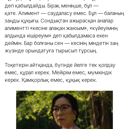
деп қабылдайды. Бірақ меніңше, бұл —
қате. Алимент — саудаласу емес. Бұл — баланың
заңды құқығы. Сондықтан ажырасқан аналар
алиментті «әкесіне алақан жаюым», «күйеуімнің
алдында кішіреуім» деп қабылдамаса екен
деймін. Бар болғаны сен — әкесінің міндетін заң
жүзінде орындатуға тырысып тұрсың.
Тоқетерін айтқанда, бүгінде әйелге тек қолдау
емес, құрал керек. Мейірім емес, мүмкіндік
керек. Қамқорлық емес, құқық керек.