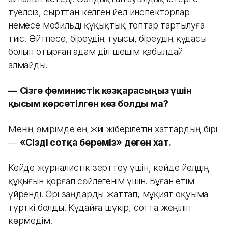
тәуелсіз, сырттан келген әйел инспекторлар
немесе мобильді құқықтық топтар тартылуға
тиіс. Әйтпесе, біреудің туысы, біреудің құдасы
болып отырған адам әділ шешім қабылдай
алмайды.
—
Сізге феминистік көзқарасыңыз үшін
қысым көрсетілген кез болды ма?
Менің өмірімде ең жиі жіберілетін хаттардың бірі
—
«Сізді сотқа береміз» деген хат.
Кейде журналистік зерттеу үшін, кейде әйелдің
құқығын қорғап сөйлегенім үшін. Бұған етім
үйренді. Әрі заңдарды жаттап, мұқият оқуыма
түрткі болды. Құдайға шүкір, сотта жеңіліп
көрмедім.