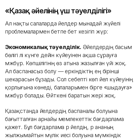
«Қазақ әйелінің үш тәуелділігі»
Ал нақты салаларда әйелдер мынадай жүйелі
проблемалармен бетпе бет кезігіп жүр:
Экономикалық тәуелділік.
Әйелдердің басым
бөлігі әлі күнге дейін күйеуінен ақша сұрауға
мәжбүр. Көпшілігінің өз атына жазылған үйі жоқ.
Ал баспанасыз болу — еркіндіктің ең бірінші
шекарасын бұзады. Сол себепті көп әйел күйеуінің
қорлығына көнеді, балаларымен бірге «шыдауға»
мәжбүр болады. Өйткені баратын жері жоқ.
Қазақстанда әйелдердің баспаналы болуына
бағытталған арнайы мемлекеттік бағдарлама
қажет. Бұл бағдарлама әр әйелдің, әр ананың
жылжымайтын мүлік иесі болуына мүмкіндік