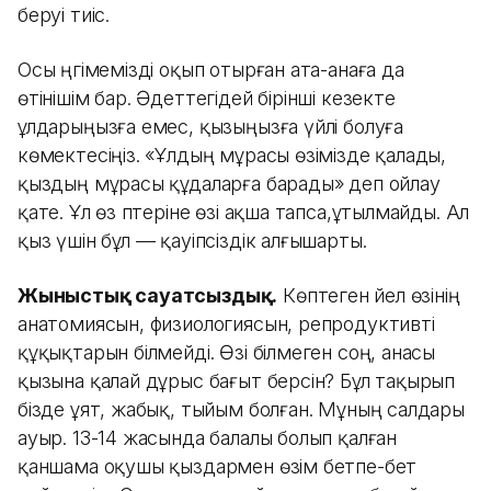
беруі тиіс.
Осы әңгімемізді оқып отырған ата-анаға да
өтінішім бар. Әдеттегідей бірінші кезекте
ұлдарыңызға емес, қызыңызға үйлі болуға
көмектесіңіз. «Ұлдың мұрасы өзімізде қалады,
қыздың мұрасы құдаларға барады» деп ойлау
қате. Ұл өз пәтеріне өзі ақша тапса,ұтылмайды. Ал
қыз үшін бұл — қауіпсіздік алғышарты.
Жыныстық сауатсыздық.
Көптеген әйел өзінің
анатомиясын, физиологиясын, репродуктивті
құқықтарын білмейді. Өзі білмеген соң, анасы
қызына қалай дұрыс бағыт берсін? Бұл тақырып
бізде ұят, жабық, тыйым болған. Мұның салдары
ауыр. 13-14 жасында балалы болып қалған
қаншама оқушы қыздармен өзім бетпе-бет