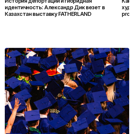
История депортации и гибридная
Как 
идентичность: Александр Дик везет в
худо
Казахстан выставку FATHERLAND
prog