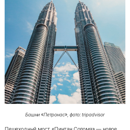
«
»
Башни
Петронас
, фото: tripadvisor
Пешеходный мост «Пинтан Солома» — новое