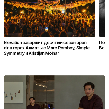
Elevation завершит десятый сезон open
Посл
air в горах Алматы с Marc Romboy, Simple
Вспо
Symmetry и Kristijan Molnar