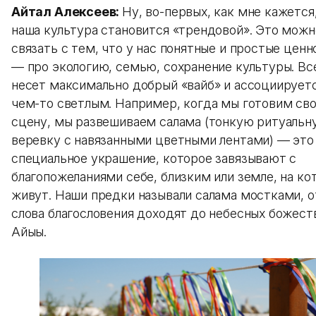
Айтал Алексеев:
Ну, во-первых, как мне кажется
наша культура становится «трендовой». Это можн
связать с тем, что у нас понятные и простые ценн
— про экологию, семью, сохранение культуры. Вс
несет максимально добрый «вайб» и ассоциируетс
чем-то светлым. Например, когда мы готовим св
сцену, мы развешиваем салама (тонкую ритуальн
веревку с навязанными цветными лентами) — это
специальное украшение, которое завязывают с
благопожеланиями себе, близким или земле, на ко
живут. Наши предки называли салама мостками, о
слова благословения доходят до небесных божест
Айыы.