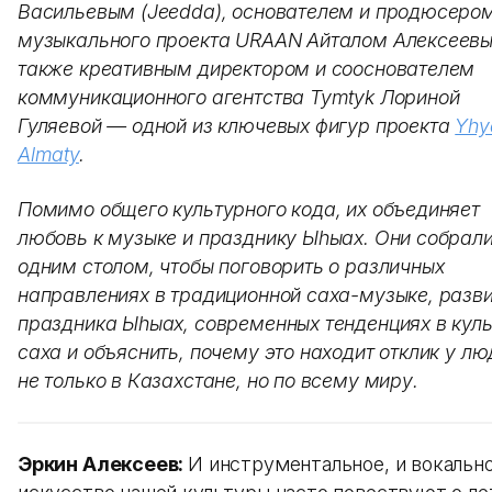
Васильевым (Jeedda), основателем и продюсеро
музыкального проекта URAAN Айталом Алексеевы
также креативным директором и сооснователем
коммуникационного агентства Tymtyk Лориной
Гуляевой — одной из ключевых фигур проекта
Yhy
Almaty
.
Помимо общего культурного кода, их объединяет
любовь к музыке и празднику Ы
h
ыах. Они собрали
одним столом, чтобы поговорить о различных
направлениях в традиционной саха-музыке, разв
праздника Ы
h
ыах, современных тенденциях в кул
саха и объяснить, почему это находит отклик у лю
не только в Казахстане, но по всему миру.
Эркин Алексеев:
И инструментальное, и вокальн