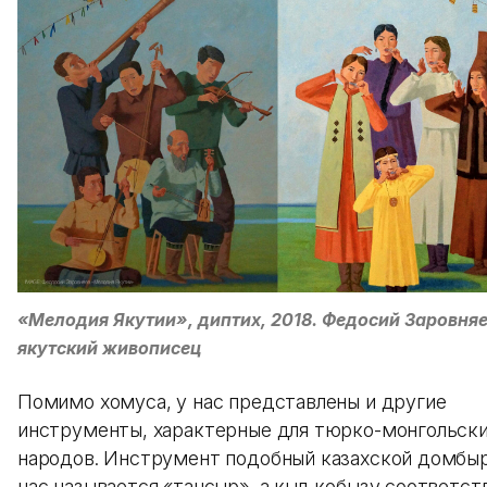
«Мелодия Якутии», диптих, 2018. Федосий Заровняе
якутский живописец
Помимо хомуса, у нас представлены и другие
инструменты, характерные для тюрко-монгольск
народов. Инструмент подобный казахской домбыр
нас называется «тансыр», а кыл-кобызу соответст