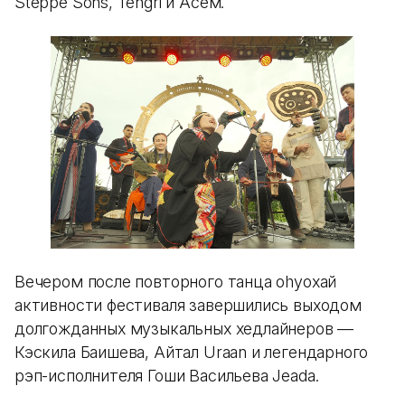
Steppe Sons, Tengri и Асем.
Вечером после повторного танца оhуохай
активности фестиваля завершились выходом
долгожданных музыкальных хедлайнеров —
Кэскила Баишева, Айтал Uraan и легендарного
рэп-исполнителя Гоши Васильева Jeada.