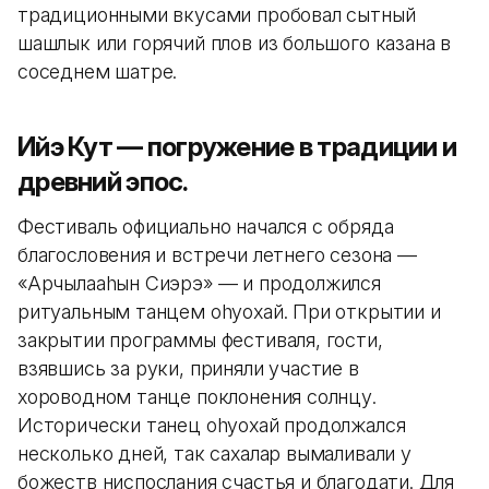
традиционными вкусами пробовал сытный
шашлык или горячий плов из большого казана в
соседнем шатре.
Ийэ Кут — погружение в традиции и
древний эпос.
Фестиваль официально начался с обряда
благословения и встречи летнего сезона —
«Арчылааhын Сиэрэ» — и продолжился
ритуальным танцем оhуохай. При открытии и
закрытии программы фестиваля, гости,
взявшись за руки, приняли участие в
хороводном танце поклонения солнцу.
Исторически танец оhуохай продолжался
несколько дней, так сахалар вымаливали у
божеств ниспослания счастья и благодати. Для