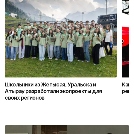
Школьники из Жетысая, Уральска и
Как 
Атырау разработали экопроекты для
рекл
своих регионов