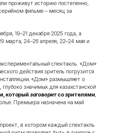
ели проживут историю постепенно,
осерийном фильме – месяц за
бря, 19–21 декабря 2025 года, а
29 марта, 24–26 апреля, 22–24 мая и
 экспериментальный спектакль «Дом»
ческого действия зритель погрузится
инсталляции. «Дом» размышляет о
 глубоко значимых для казахстанской
м, который
заговорит
со зрителями
,
олье. Премьера назначена на май
 проект, в котором каждый спектакль
акой ритм позволяет быть в диалоге с