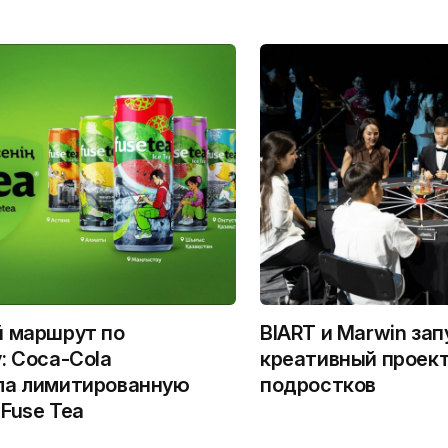
й маршрут по
BIART и Marwin за
: Coca-Cola
креативный проект
ла лимитированную
подростков
Fuse Tea