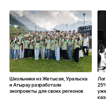
Школьники из Жетысая, Уральска
Лог
и Атырау разработали
25%
экопроекты для своих регионов
уже
каз