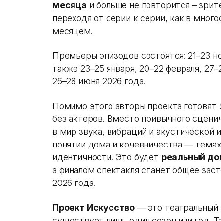
месяца
и больше не повторится – зрит
переходя от серии к серии, как в мног
месяцем.
Премьеры эпизодов состоятся: 21–23 ноя
также 23–25 января, 20–22 февраля, 27–
26–28 июня 2026 года.
Помимо этого авторы проекта готовят
без актеров. Вместо привычного сцени
в мир звука, вибраций и акустической 
понятии дома и кочевничества — темах,
идентичности. Это будет
реальный до
а финалом спектакля станет общее заст
2026 года.
Проект Искусство
—
это театральный
существует лишь один сезон или год. Т