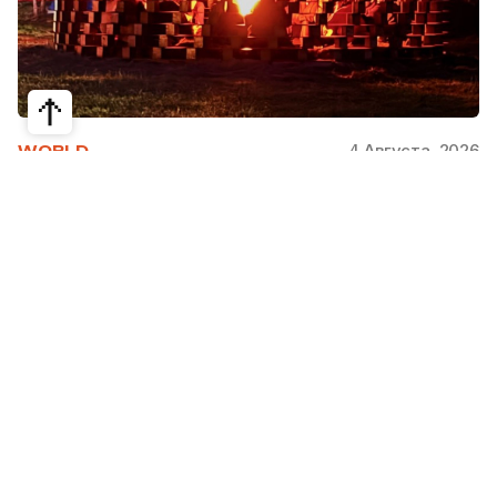
4 Августа, 2026
WORLD
Как современная юрта стала частью
крупнейшего арт-парка Европы
Может ли традиционная юрта стать
современной, не потеряв своей сути? Именно с
этого вопроса началась работа над проектом
Corten Yurt — Anti Yurt архитектурного бюро
Cogarts. Павильон представили на
международном фестивале современной
архитектуры и искусства «Архстояние», а после
его завершения он вошел в постоянную