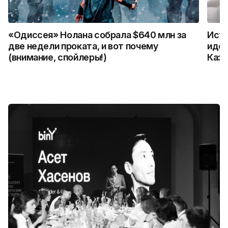
«Одиссея» Нолана собрала $640 млн за
Исто
две недели проката, и вот почему
иден
(внимание, спойлеры!)
Каза