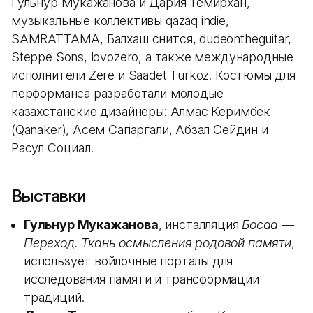
Гульнур Мукажанова и Дария Темирхан,
музыкальные коллективы qazaq indie,
SAMRATTAMA, Балхаш снится, dudeontheguitar,
Steppe Sons, lovozero, а также международные
исполнители Zere и Saadet Türköz. Костюмы для
перформанса разработали молодые
казахстанские дизайнеры: Алмас Керимбек
(Qanaker), Асем Сапаргали, Абзал Сейдин и
Расул Социал.
Выставки
Гульнур Мукажанова
, инсталляция
Босаға —
Переход. Ткань осмысления родовой памяти
,
использует войлочные порталы для
исследования памяти и трансформации
традиций.