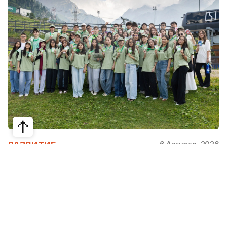
6 Августа, 2026
РАЗВИТИЕ
Школьники из Жетысая, Уральска и
Атырау разработали экопроекты для
своих регионов
31 июля в Narxoz University прошел финал Youth