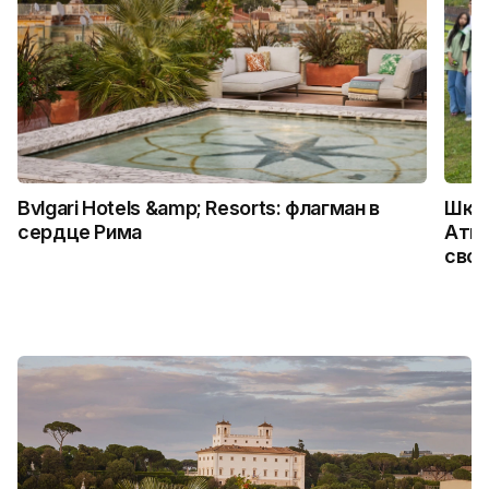
Bvlgari Hotels &amp; Resorts: флагман в
Школ
сердце Рима
Атыр
свои