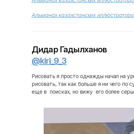
Альманах казахстанских иллюстраторов
Альманах казахстанских иллюстраторов
Дидар Гадылханов
@kiri_9_3
Рисовать я просто однажды начал на у
рисовать, так как больше я ни чего по с
еще в поисках, но вижу его более сер