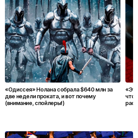
«Одиссея» Нолана собрала $640 млн за
«Это
две недели проката, и вот почему
что 
(внимание, спойлеры!)
расс