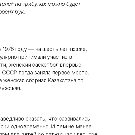
ителей на трибунах можно будет
обеих рук.
 1976 году — на шесть лет позже,
улярно принимали участие в
ати, женский баскетбол впервые
я СССР тогда заняла первое место.
 женская сборная Казахстана по
 мужская.
раведливо сказать, что развивались
ски одновременно. И тем не менее
лом для детей до пятнадцати лет, где