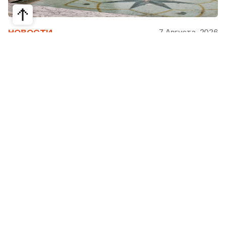
7 Августа, 2026
НОВОСТИ
Bvlgari Hotels & Resorts: флагман в
сердце Рима
Открывшийся в 2023 году Hotel Bvlgari Roma
стал девятой жемчужиной коллекции Bvlgari
Hotels & Resorts, включая отели в Милане,
Лондоне, на Бали, в Пекине, Дубае, Шанхае,
Париже, Токио. Скоро, с 2026 по 2030 гг.,
ожидаются также открытия в Майами, Бодруме,
на Мальдивах, в Кейв-Кей и Абу Даби.
Римский отель стратегически расположен на
площади Augusto Imperatore, в сердце района