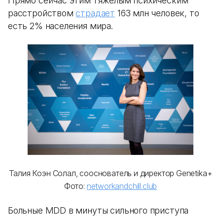
Прямо сейчас этим тяжелым психическим
расстройством
страдает
163 млн человек, то
есть 2% населения мира.
Талия Коэн Солал, сооснователь и директор Genetika+
Фото:
networkandchill.club
Больные MDD в минуты сильного приступа