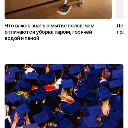
Что важно знать о мытье полов: чем
Лето
отличаются уборка паром, горячей
трад
водой и пеной