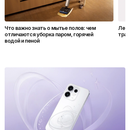
Что важно знать о мытье полов: чем
Лето
отличаются уборка паром, горячей
трад
водой и пеной