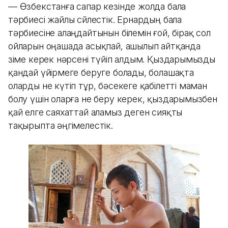
— Өзбекстанға сапар кезінде жолда бала
тәрбиесі жайлы сөйлестік. Ернардың бала
тәрбиесіне алаңдайтынын білемін ғой, бірақ сол
ойларын оңашада асықпай, ашылып айтқанда
өзіме керек нәрсені түйіп алдым. Қыздарымызды
қандай үйірмеге беруге болады, болашақта
оларды не күтіп тұр, бәсекеге қабілетті маман
болу үшін оларға не беру керек, қыздарымызбен
қай елге саяхаттай аламыз деген сияқты
тақырыпта әңгімелестік.