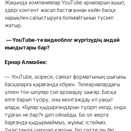
Жақында компаниялар YouTube арналарын ашып,
өздері контент жасап бастағаннан кейін басқа
нарықпен салыстыруға болмайтынын түсініп
жатыр.
— YouTube-те видеоблог жүргізудің қандай
қиындықтары бар?
Ернар Алмабек:
— YouTube, әсіресе, саяхат форматының шығыны
басқаларға қарағанда көбірек. Телеарналардағы
үлкен ток-шоулар сәл арзандау шығар. Басқа
елге барып түсіру, оны монтаждау көп уақыт
алады. «Бұлар қыдырғандарын түсіріп келді, онда
тұрған не бар?» деп ойлайды. Біз ол жерге
барғанда қыдырмаймыз, жұмыс істейміз.
Үндістанда шаршап қалдық. Бір сәтте өзің бір