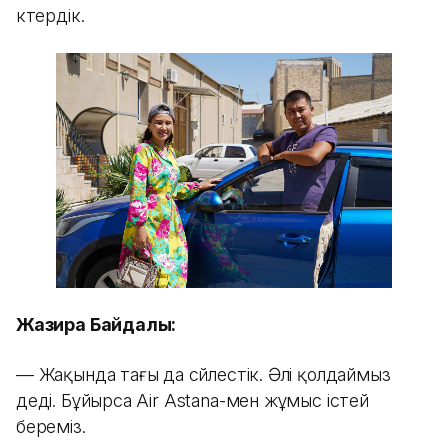
көтердік.
Жазира Байдалы:
— Жақында тағы да сөйлестік. Әлі қолдаймыз
деді. Бұйырса Air Astana-мен жұмыс істей
береміз.