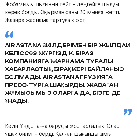
Жобамыз өз шығынын өтейтін деңгейге шығуы
керек болды. Оқырман саны 20 мыңға жетті.
Жазира жарнама тартуға кірісті.
AIR ASTANA ӨКІЛДЕРІМЕН БІР ЖЫЛДАЙ
КЕЛІССӨЗ ЖҮРГІЗДІК. БІРАЗ
КОМПАНИЯҒА ЖАРНАМА ТУРАЛЫ
ХАБАРЛАСТЫҚ, БІРАҚ КЕРІ БАЙЛАНЫС
БОЛМАДЫ. AIR ASTANA ГРУЗИЯҒА
ПРЕСС-ТУРҒА ШАҚЫРДЫ. ЖАСАҒАН
ЖҰМЫСЫМЫЗ ОЛАРҒА ДА, БІЗГЕ ДЕ
ҰНАДЫ.
Кейін Үндістанға баруды жоспарладық. Олар
ұшақ билетін берді. Қалған шығынды өзіміз