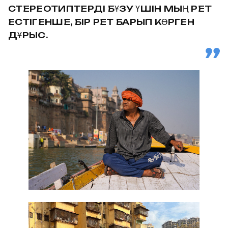
СТЕРЕОТИПТЕРДІ БҰЗУ ҮШІН МЫҢ РЕТ
ЕСТІГЕНШЕ, БІР РЕТ БАРЫП КӨРГЕН
ДҰРЫС.