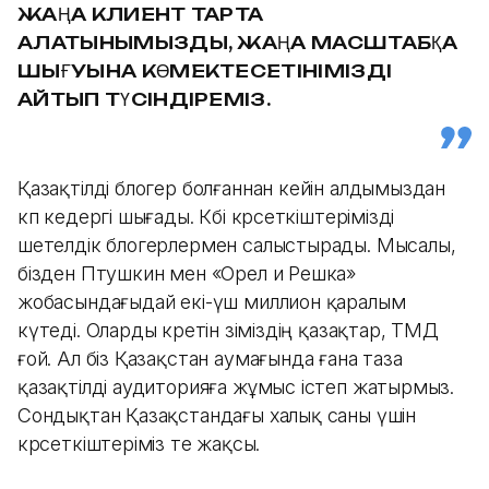
ЖАҢА КЛИЕНТ ТАРТА
АЛАТЫНЫМЫЗДЫ, ЖАҢА МАСШТАБҚА
ШЫҒУЫНА КӨМЕКТЕСЕТІНІМІЗДІ
АЙТЫП ТҮСІНДІРЕМІЗ.
Қазақтілді блогер болғаннан кейін алдымыздан
көп кедергі шығады. Көбі көрсеткіштерімізді
шетелдік блогерлермен салыстырады. Мысалы,
бізден Птушкин мен «Орел и Решка»
жобасындағыдай екі-үш миллион қаралым
күтеді. Оларды көретін өзіміздің қазақтар, ТМД
ғой. Ал біз Қазақстан аумағында ғана таза
қазақтілді аудиторияға жұмыс істеп жатырмыз.
Сондықтан Қазақстандағы халық саны үшін
көрсеткіштеріміз өте жақсы.