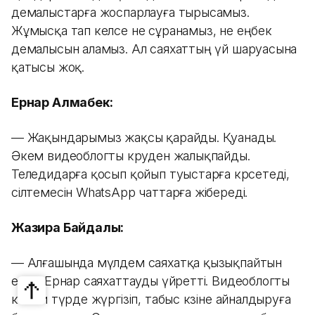
демалыстарға жоспарлауға тырысамыз.
Жұмысқа тап келсе не сұранамыз, не еңбек
демалысын аламыз. Ал саяхаттың үй шаруасына
қатысы жоқ.
Ернар Алмабек:
— Жақындарымыз жақсы қарайды. Қуанады.
Әкем видеоблогты көруден жалықпайды.
Теледидарға қосып қойып туыстарға көрсетеді,
сілтемесін WhatsApp чаттарға жібереді.
Жазира Байдалы:
— Алғашында мүлдем саяхатқа қызықпайтын
едім. Ернар саяхаттауды үйретті. Видеоблогты
кәсіби түрде жүргізіп, табыс көзіне айналдыруға