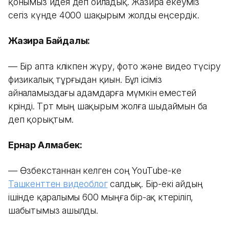
қонымыз идея деп ойладық. Жазира екеуміз
сегіз күнде 4000 шақырым жолды еңсердік.
Жазира Байдалы:
— Бір апта көлікпен жүру, фото және видео түсіру
физикалық тұрғыдан қиын. Бұл ісіміз
айналамыздағы адамдарға мүмкін еместей
көрінді. Төрт мың шақырым жолға шыдаймын ба
деп қорықтым.
Ернар Алмабек:
— Өзбекстаннан келген соң YouTube-ке
Ташкенттен видеоблог
салдық. Бір-екі айдың
ішінде қаралымы 600 мыңға бір-ақ көтеріліп,
шабытымыз ашылды.