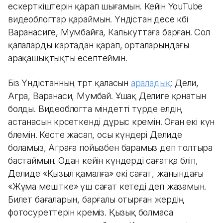
ескерткіштерін қарап шығамын. Кейін YouTube
видеоблогтар қараймын. Үндістан десе көбі
Варанасиге, Мумбайға, Калькуттаға барған. Сол
қалаларды картадан қарап, орталарындағы
арақашықтықты есептеймін.
Біз Үндістанның төрт қаласын
араладық
: Дели,
Агра, Варанаси, Мумбай. Ұшақ Делиге қонатын
болды. Видеоблогта міндетті түрде елдің
астанасын көрсеткенді дұрыс көремін. Оған екі күн
бөлемін. Кесте жасап, осы күндері Делиде
боламыз, Аграға пойызбен барамыз деп толтыра
бастаймын. Одан кейін күндерді сағатқа бөліп,
Делиде «Қызыл қамалға» екі сағат, жанындағы
«Жұма мешітке» үш сағат кетеді деп жазамын.
Билет бағаларын, барғалы отырған жердің
фотосуреттерін көреміз. Қызық болмаса