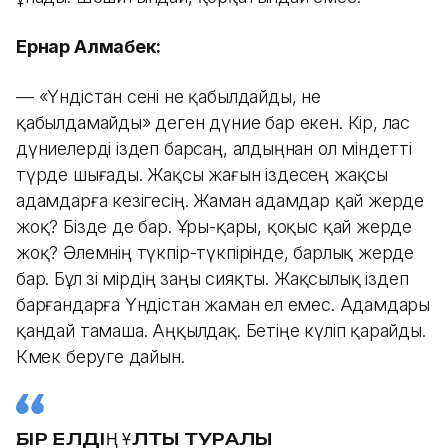
Ернар Алмабек:
— «Үндістан сені не қабылдайды, не
қабылдамайды» деген дүние бар екен. Кір, лас
дүниелерді іздеп барсаң, алдыңнан ол міндетті
түрде шығады. Жақсы жағын іздесең жақсы
адамдарға кезігесің. Жаман адамдар қай жерде
жоқ? Бізде де бар. Ұры-қары, қоқыс қай жерде
жоқ? Әлемнің түкпір-түкпірінде, барлық жерде
бар. Бұл өзі өмірдің заңы сияқты. Жақсылық іздеп
барғандарға Үндістан жаман ел емес. Адамдары
қандай тамаша. Аңқылдақ. Бетіңе күліп қарайды.
Көмек беруге дайын.
БІР ЕЛДІҢ ҰЛТЫ ТУРАЛЫ