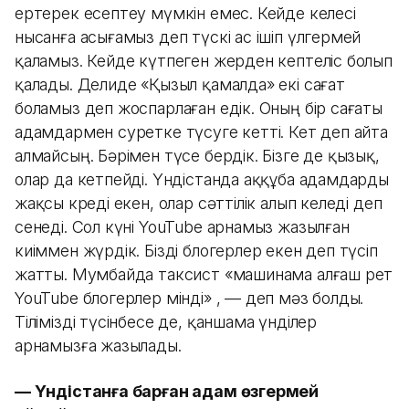
ертерек есептеу мүмкін емес. Кейде келесі
нысанға асығамыз деп түскі ас ішіп үлгермей
қаламыз. Кейде күтпеген жерден кептеліс болып
қалады. Делиде «Қызыл қамалда» екі сағат
боламыз деп жоспарлаған едік. Оның бір сағаты
адамдармен суретке түсуге кетті. Кет деп айта
алмайсың. Бәрімен түсе бердік. Бізге де қызық,
олар да кетпейді. Үндістанда аққұба адамдарды
жақсы көреді екен, олар сәттілік алып келеді деп
сенеді. Сол күні YouTube арнамыз жазылған
киіммен жүрдік. Бізді блогерлер екен деп түсіп
жатты. Мумбайда таксист «машинама алғаш рет
YouTube блогерлер мінді» , — деп мәз болды.
Тілімізді түсінбесе де, қаншама үнділер
арнамызға жазылады.
— Үндістанға барған адам өзгермей