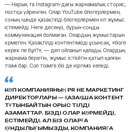
— Нарық та Instagram-дағы жарнамалық сторис,
постқа үйренген. Олар YouTube блогерлермен,
соның ішінде қазақтілді блогерлермен көп жұмыс
істемейді. Неге десеңіз, бұрын-соңды
коммуникация болмаған. Олардың жұмыстарын
көрмеген. Қазақтілді контентімізді ұсынсақ, «бізге
керек пе бұл?», — деп ойланып қалады. Олардың
жарнама беретін, жұмыс істейтін қатып қалған
тізімі бар. Сол тізімге біз де кіргіміз келеді.
КӨП КОМПАНИЯНЫҢ PR НЕ МАРКЕТИНГ
ДИРЕКТОРЛАРЫ — ҚАЗАҚША КОНТЕНТ
ТҰТЫНБАЙТЫН ОРЫС ТІЛДІ
АЗАМАТТАР. БІЗДІ ОЛАР КӨРМЕЙДІ,
ЕСТІМЕЙДІ. АЛ БІЗ ОЛАРҒА
ҚҰНДЫЛЫҒЫМЫЗДЫ, КОМПАНИЯҒА