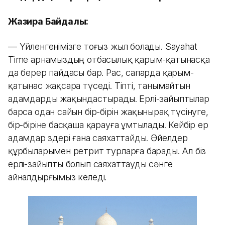
Жазира Байдалы:
— Үйленгенімізге тоғыз жыл болады. Sayahat
Time арнамыздың отбасылық қарым-қатынасқа
да берер пайдасы бар. Рас, сапарда қарым-
қатынас жақсара түседі. Тіпті, танымайтын
адамдарды жақындастырады. Ерлі-зайыптылар
барса одан сайын бір-бірін жақынырақ түсінуге,
бір-біріне басқаша қарауға ұмтылады. Кейбір ер
адамдар өздері ғана саяхаттайды. Әйелдер
құрбыларымен ретрит турларға барады. Ал біз
ерлі-зайыпты болып саяхаттауды сәнге
айналдырғымыз келеді.