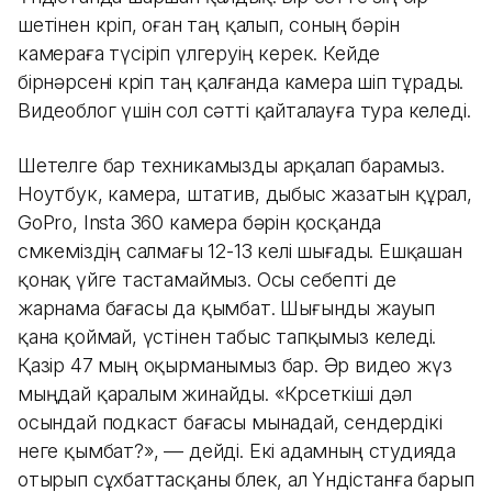
шетінен көріп, оған таң қалып, соның бәрін
камераға түсіріп үлгеруің керек. Кейде
бірнәрсені көріп таң қалғанда камера өшіп тұрады.
Видеоблог үшін сол сәтті қайталауға тура келеді.
Шетелге бар техникамызды арқалап барамыз.
Ноутбук, камера, штатив, дыбыс жазатын құрал,
GoPro, Insta 360 камера бәрін қосқанда
сөмкеміздің салмағы 12-13 келі шығады. Ешқашан
қонақ үйге тастамаймыз. Осы себепті де
жарнама бағасы да қымбат. Шығынды жауып
қана қоймай, үстінен табыс тапқымыз келеді.
Қазір 47 мың оқырманымыз бар. Әр видео жүз
мыңдай қаралым жинайды. «Көрсеткіші дәл
осындай подкаст бағасы мынадай, сендердікі
неге қымбат?», — дейді. Екі адамның студияда
отырып сұхбаттасқаны бөлек, ал Үндістанға барып