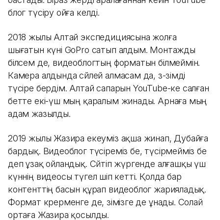
блог түсіру ойға келді.
2018 жылы Алтай экспедициясына жолға
шығатын күні GoPro сатып алдым. Монтажды
білсем де, видеоблогтың форматын білмеймін.
Камера алдында сөйлей алмасам да, өз-өзімді
түсіре бердім. Алтай сапарын YouTube-ке салған
бетте екі-үш мың қаралым жинады. Арнаға мың
адам жазылды.
2019 жылы Жазира екеуміз ақша жинап, Дубайға
бардық. Видеоблог түсіреміз бе, түсірмейміз бе
деп ұзақ ойландық. Сөйтіп жүргенде алғашқы үш
күннің видеосы түгел өшіп кетті. Қолда бар
контенттің басын құрап видеоблог жарияладық.
Формат көрерменге де, өзімізге де ұнады. Солай
ортаға Жазира қосылды.