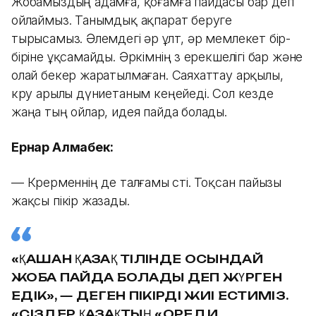
Жобамыздың адамға, қоғамға пайдасы бар деп
ойлаймыз. Танымдық ақпарат беруге
тырысамыз. Әлемдегі әр ұлт, әр мемлекет бір-
біріне ұқсамайды. Әркімнің өз ерекшелігі бар және
олай бекер жаратылмаған. Саяхаттау арқылы,
көру арылы дүниетаным кеңейеді. Сол кезде
жаңа тың ойлар, идея пайда болады.
Ернар Алмабек:
— Көрерменнің де талғамы өсті. Тоқсан пайызы
жақсы пікір жазады.
«ҚАШАН ҚАЗАҚ ТІЛІНДЕ ОСЫНДАЙ
ЖОБА ПАЙДА БОЛАДЫ ДЕП ЖҮРГЕН
ЕДІК», — ДЕГЕН ПІКІРДІ ЖИІ ЕСТИМІЗ.
«СІЗДЕР ҚАЗАҚТЫҢ «ОРЕЛ И