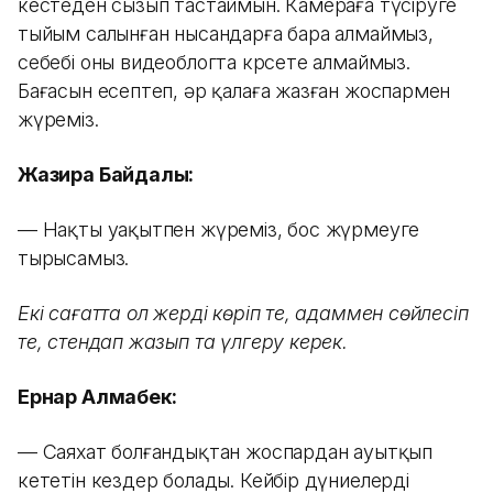
кестеден сызып тастаймын. Камераға түсіруге
тыйым салынған нысандарға бара алмаймыз,
себебі оны видеоблогта көрсете алмаймыз.
Бағасын есептеп, әр қалаға жазған жоспармен
жүреміз.
Жазира Байдалы:
— Нақты уақытпен жүреміз, бос жүрмеуге
тырысамыз.
Екі сағатта ол жерді көріп те, адаммен сөйлесіп
те, стендап жазып та үлгеру керек.
Ернар Алмабек:
— Саяхат болғандықтан жоспардан ауытқып
кететін кездер болады. Кейбір дүниелерді