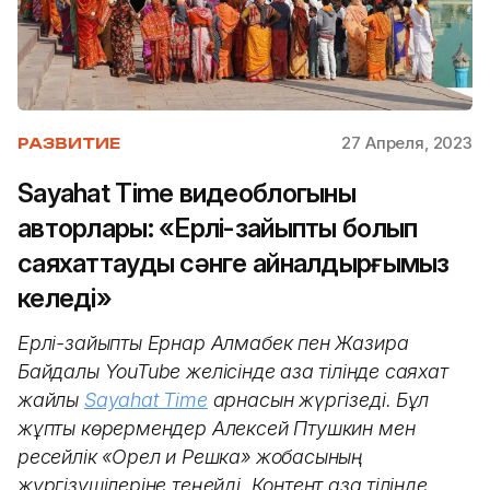
27 Апреля, 2023
РАЗВИТИЕ
Sayahat Time видеоблогының
авторлары: «Ерлі-зайыпты болып
саяхаттауды сәнге айналдырғымыз
келеді»
Ерлі-зайыпты Ернар Алмабек пен Жазира
Байдалы YouTube желісінде қазақ тілінде саяхат
жайлы
Sayahat Time
арнасын жүргізеді. Бұл
жұпты көрермендер Алексей Птушкин мен
ресейлік «Орел и Решка» жобасының
жүргізушілеріне теңейді. Контент қазақ тілінде