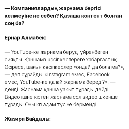
— Компаниялардың жарнама бергісі
келмеуіне не себеп? Қазақша контент болған
соң ба?
Ернар Алмабек:
— YouTube-ке жарнама беруді үйренбеген
сияқты. Қаншама кәсіпкерлереге хабарластық.
Әсіресе, шағын кәсіпкерлер «ондай да бола ма?»,
— деп сұрайды. «Instagram емес, Facebook
емес, YouTube-ке қалай жарнама береді?», —
дейді. Жарнама қанша уақыт тұрады дейді.
Видео ішіне кірген жарнама сол видео өшкенше
тұрады. Оны көп адам түсіне бермейді.
Жазира Байдалы: