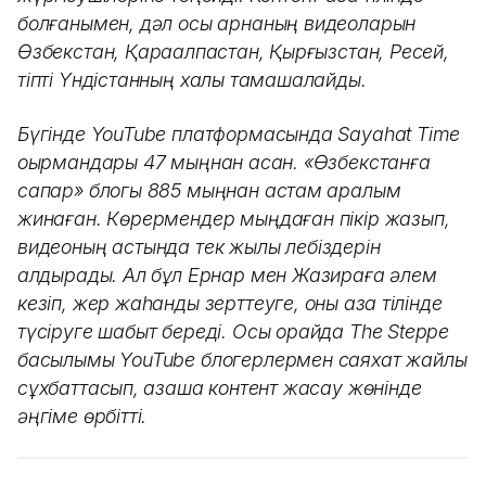
болғанымен, дәл осы арнаның видеоларын
Өзбекстан, Қарақалпақстан, Қырғызстан, Ресей,
тіпті Үндістанның халқы тамашалайды.
Бүгінде YouTube платформасында Sayahat Time
оқырмандары 47 мыңнан асқан. «Өзбекстанға
сапар» блогы 885 мыңнан астам қаралым
жинаған. Көрермендер мыңдаған пікір жазып,
видеоның астында тек жылы лебіздерін
қалдырады. Ал бұл Ернар мен Жазираға әлем
кезіп, жер жаһанды зерттеуге, оны қазақ тілінде
түсіруге шабыт береді. Осы орайда The Steppe
басылымы YouTube блогерлермен саяхат жайлы
сұхбаттасып, қазақша контент жасау жөнінде
әңгіме өрбітті.