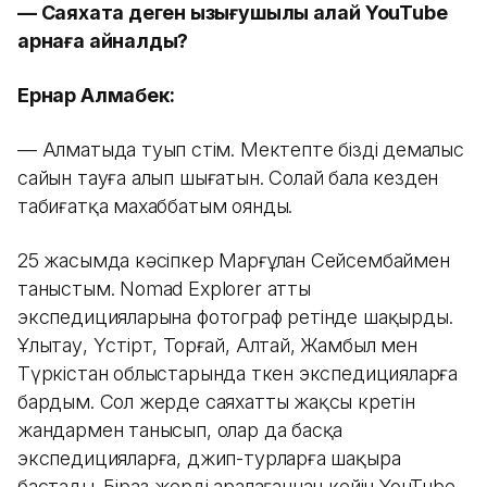
— Саяхатқа деген қызығушылық қалай YouTube
арнаға айналды?
Ернар Алмабек:
— Алматыда туып өстім. Мектепте бізді демалыс
сайын тауға алып шығатын. Солай бала кезден
табиғатқа махаббатым оянды.
25 жасымда кәсіпкер Марғұлан Сейсембаймен
таныстым. Nomad Explorer атты
экспедицияларына фотограф ретінде шақырды.
Ұлытау, Үстірт, Торғай, Алтай, Жамбыл мен
Түркістан облыстарында өткен экспедицияларға
бардым. Сол жерде саяхатты жақсы көретін
жандармен танысып, олар да басқа
экспедицияларға, джип-турларға шақыра
бастады. Біраз жерді аралағаннан кейін YouTube