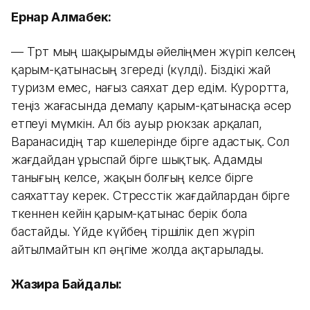
Ернар Алмабек:
— Төрт мың шақырымды әйеліңмен жүріп келсең
қарым-қатынасың өзгереді (күлді). Біздікі жай
туризм емес, нағыз саяхат дер едім. Курортта,
теңіз жағасында демалу қарым-қатынасқа әсер
етпеуі мүмкін. Ал біз ауыр рюкзак арқалап,
Варанасидің тар көшелерінде бірге адастық. Сол
жағдайдан ұрыспай бірге шықтық. Адамды
танығың келсе, жақын болғың келсе бірге
саяхаттау керек. Стресстік жағдайлардан бірге
өткеннен кейін қарым-қатынас берік бола
бастайды. Үйде күйбең тіршілік деп жүріп
айтылмайтын көп әңгіме жолда ақтарылады.
Жазира Байдалы: