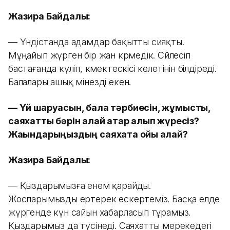
Жазира Байдалы:
— Үндістанда адамдар бақытты сияқты.
Мұңайып жүрген бір жан көрмедік. Сөйлесіп
бастағанда күліп, көмектескісі келетінін білдіреді.
Балалары ашық мінезді екен.
— Үй шаруасын, бала тәрбиесін, жұмысты,
саяхатты бәрін қалай қатар алып жүресіз?
Жақындарыңыздың саяхатқа ойы қалай?
Жазира Байдалы:
— Қыздарымызға енем қарайды.
Жоспарымызды ертерек ескертеміз. Басқа елде
жүргенде күн сайын хабарласып тұрамыз.
Қыздарымыз да түсінеді. Саяхатты мерекедегі