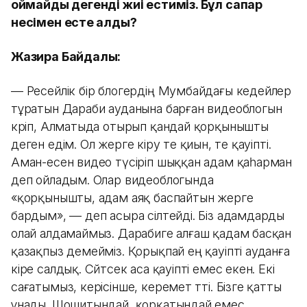
қоймайды дегенді жиі естиміз. Бұл сапар
несімен есте қалды?
Жазира Байдалы:
— Ресейлік бір блогердің Мумбайдағы кедейлер
тұратын Дараби ауданына барған видеоблогын
көріп, Алматыда отырып қандай қорқынышты
деген едім. Ол жерге кіру өте қиын, өте қауіпті.
Аман-есен видео түсіріп шыққан адам қаһарман
деп ойладым. Олар видеоблогында
«қорқынышты, адам аяқ баспайтын жерге
бардым», — деп асыра сілтейді. Біз адамдарды
олай алдамаймыз. Дарабиге алғаш қадам басқан
қазақпыз демейміз. Қорықпай ең қауіпті ауданға
кіре салдық. Сөйтсек аса қауіпті емес екен. Екі
сағатымыз, керісінше, керемет өтті. Бізге қатты
ұнады. Шошитындай, қорқатындай емес.