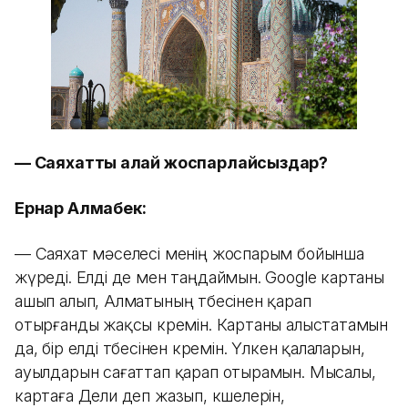
— Саяхатты қалай жоспарлайсыздар?
Ернар Алмабек:
— Саяхат мәселесі менің жоспарым бойынша
жүреді. Елді де мен таңдаймын. Google картаны
ашып алып, Алматының төбесінен қарап
отырғанды жақсы көремін. Картаны алыстатамын
да, бір елді төбесінен көремін. Үлкен қалаларын,
ауылдарын сағаттап қарап отырамын. Мысалы,
картаға Дели деп жазып, көшелерін,