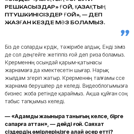
РЕШКАСЫЗДАР» ҒОЙ, ҚАЗАҚТЫҢ
ПТУШКИНІСІЗДЕР ҒОЙ», — ДЕП
ЖАЗҒАН КЕЗДЕ МӘЗ БОЛАМЫЗ.
Біз де соларды көрдік, тәжірибе алдық. Енді өзіміз
де сол деңгейге жетіппіз ғой деп риза боламыз.
Көрерменнің осындай қарым-қатынасы
жарнамаға да көмектесетін шығар. Нарық
жылдам өзгеріп жатыр. Көрерменнің талғамы өссе
жарнама берушілер де келеді. Видеоблогымызға
бизнес жоба ретінде қараймыз. Ақша құйған соң
табыс тапқымыз келеді.
— «Адамды жақынырақ танығың келсе, бірге
сапарға аттан», — дейді ғой. Саяхат
сіздердің өмірлеріңізге қалай әсер етті?