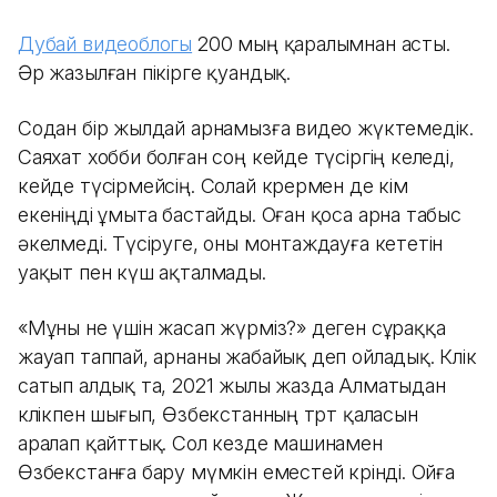
Дубай видеоблогы
200 мың қаралымнан асты.
Әр жазылған пікірге қуандық.
Содан бір жылдай арнамызға видео жүктемедік.
Саяхат хобби болған соң кейде түсіргің келеді,
кейде түсірмейсің. Солай көрермен де кім
екеніңді ұмыта бастайды. Оған қоса арна табыс
әкелмеді. Түсіруге, оны монтаждауға кететін
уақыт пен күш ақталмады.
«Мұны не үшін жасап жүрміз?» деген сұраққа
жауап таппай, арнаны жабайық деп ойладық. Көлік
сатып алдық та, 2021 жылы жазда Алматыдан
көлікпен шығып, Өзбекстанның төрт қаласын
аралап қайттық. Сол кезде машинамен
Өзбекстанға бару мүмкін еместей көрінді. Ойға