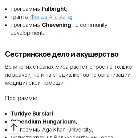
программы
Fulbright
;
гранты
Фонда Ага Хана
;
программы
Chevening
по community
development.
Сестринское дело и акушерство
Во многих странах мира растет спрос не только
на врачей, но и на специалистов по организации
медицинской помощи.
Программы:
Turkiye Burslari
;
Stipendium Hungaricum
;
программы Aga Khan University;
магистратуры в Великобритании через