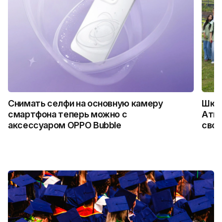
Снимать селфи на основную камеру
Школ
смартфона теперь можно с
Атыр
аксессуаром OPPO Bubble
свои