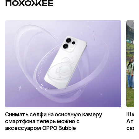
ПОХОЖЕЕ
Снимать селфи на основную камеру
Школ
смартфона теперь можно с
Атыр
аксессуаром OPPO Bubble
свои